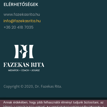
ELÉRHETŐSÉGEK
www.fazekasrita.hu
info@fazekasrita.hu
+36 20 418 7035
Copyright © 2020, Dr. Fazekas Rita.
Annak érdekében, hogy jobb felhasználói élményt tudjunk biztosítani, az
Mind a mediációt, mind a coachingot online is végzem, a