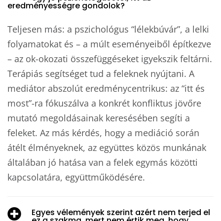
eredményességre gondolok?
Teljesen más: a pszichológus “lélekbúvár”, a lelki
folyamatokat és – a múlt eseményeiből építkezve
– az ok-okozati összefüggéseket igyekszik feltárni.
Terápiás segítséget tud a feleknek nyújtani. A
mediátor abszolút eredménycentrikus: az “itt és
most”-ra fókuszálva a konkrét konfliktus jövőre
mutató megoldásainak keresésében segíti a
feleket. Az más kérdés, hogy a mediáció során
átélt élményeknek, az együttes közös munkának
általában jó hatása van a felek egymás közötti
kapcsolatára, együttműködésére.
Egyes vélemények szerint azért nem terjed el
ez a szakma, mert nem értik meg, hogy