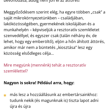
bevonódása, addig nem jön el az áttörés!
Meggyőződésem szerint elég, ha egyre többen „csak” a
saját mikrokörnyezetünkben – családjában,
lakóközösségében, gyermekének iskolájában és a
munkahelyén – képviseljük a resztoratív szemléletet
szenvedéllyel, és egyszer csak (talán néhány év, de
lehet, hogy egy emberöltő), eljön a hőn áhított áttörés,
amikor már nem a büntetés „kiosztása” lesz egy
közösség elsődleges célja…
Mire megyünk (mennénk) tehát a resztoratív
szemlélettel?
Nagyon is sokra! Például arra, hogy:
más lesz a hozzáállásunk az embertársainkhoz:
tudunk nekik (és magunknak is) tiszta lapot adni
újra és újra