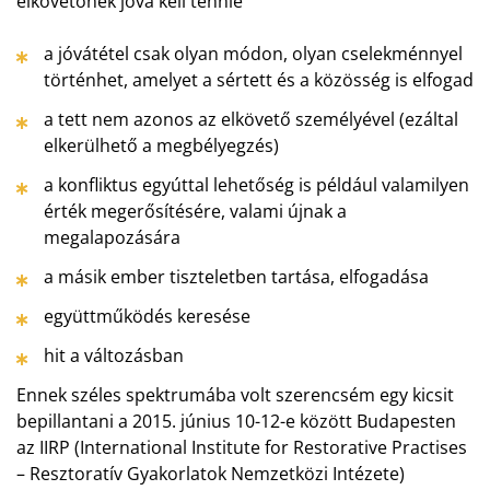
elkövetőnek jóvá kell tennie
a jóvátétel csak olyan módon, olyan cselekménnyel
történhet, amelyet a sértett és a közösség is elfogad
a tett nem azonos az elkövető személyével (ezáltal
elkerülhető a megbélyegzés)
a konfliktus egyúttal lehetőség is például valamilyen
érték megerősítésére, valami újnak a
megalapozására
a másik ember tiszteletben tartása, elfogadása
együttműködés keresése
hit a változásban
Ennek széles spektrumába volt szerencsém egy kicsit
bepillantani a 2015. június 10-12-e között Budapesten
az IIRP (International Institute for Restorative Practises
– Resztoratív Gyakorlatok Nemzetközi Intézete)