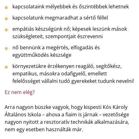
kapcsolataink mélyebbek és őszintébbek lehetnek
kapcsolatunk megmaradhat a sértő féllel
empátiás készségünk nő; képesek leszünk mások
szükségleteit, szempontjait észrevenni
nő bennünk a megértés, elfogadás és
együttműködés készsége
környezetükre érzékenyen reagáló, segítőkész,
empatikus, másokra odafigyelő, emellett
felelősséget vállalni tudó gyerekeket tudunk nevelni!
Ez nem elég?
Arra nagyon büszke vagyok, hogy kispesti Kós Károly
Általános Iskola – ahova a fiaim is járnak – vezetősége
nagyon nyitott a resztoratív technikák alkalmazására,
nem egy esetben használták már.