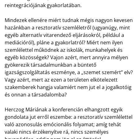
reintegrációjának gyakorlatában.
Mindezek ellenére miért tudnak mégis nagyon kevesen
hazánkban a resztoratív szemléletről (ugyanúgy, mint
egyéb alternatív vitarendező eljárásokról, például a
mediációról), pláne a gyakorlatról? Miért nem ilyen
szemlélettel működnek az iskolák, munkahelyek és
egyéb közösségek? Vajon azért, mert annyira mélyen
gyökerezik társadalmunkban a büntető
igazságszolgáltatás eszménye, a „szemet szemért” elv?
Vagy azért, mert az ezen a területen elkötelezett
szakemberek hangja valamiért nem jut el a jogalkotóig
és onnan a társadalomba?
Herczog Máriának a konferencián elhangzott egyik
gondolata jut erről eszembe: a resztoratív szemlélettel
való azonosulás emócionális folyamat; amíg tehát
valaki nincs érzékenyítve rá, nincs személyes