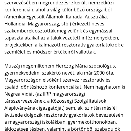
szervezésében megrendezésre került nemzetközi
konferencián, ahol a világ különböző országaiból
(Amerikai Egyesült Államok, Kanada, Ausztrália,
Hollandia, Magyarország, stb.) érkezett neves
szakemberek osztották meg velünk és egymással
tapasztalataikat az általuk vezetett intézményekben,
projektekben alkalmazott resztoratív gyakorlatokról; e
szemlélet és módszer értékeiről vallottak.
Muszáj megemlítenem Herczog Mária szociológus,
gyermekvédelmi szakértő nevét, aki már 2000 óta,
Magyarországon elsőként szervez resztoratív és
családi döntéshozó konferenciákat. Nem hagyhatom ki
Negrea Vidiát (az IIRP magyarországi
társszervezetének, a Közösségi Szolgáltatások
Alapítványának igazgatóját) sem, aki szintén másfél
évtizede dolgozik resztoratív gyakorlatok bevezetésén
a magyarországi iskolákban, gyermekotthonokban,
áldozatsegítésben, valamint a börtönből szabadulók