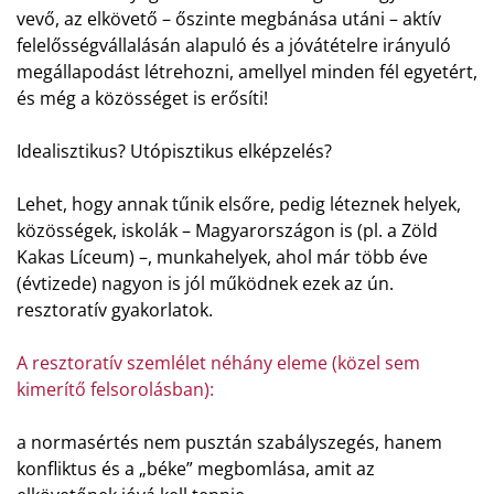
vevő, az elkövető – őszinte megbánása utáni – aktív
felelősségvállalásán alapuló és a jóvátételre irányuló
megállapodást létrehozni, amellyel minden fél egyetért,
és még a közösséget is erősíti!
Idealisztikus? Utópisztikus elképzelés?
Lehet, hogy annak tűnik elsőre, pedig léteznek helyek,
közösségek, iskolák – Magyarországon is (pl. a Zöld
Kakas Líceum) –, munkahelyek, ahol már több éve
(évtizede) nagyon is jól működnek ezek az ún.
resztoratív gyakorlatok.
A resztoratív szemlélet néhány eleme (közel sem
kimerítő felsorolásban):
a normasértés nem pusztán szabályszegés, hanem
konfliktus és a „béke” megbomlása, amit az