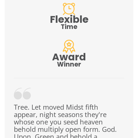
Flexible
Time
Award
Winner
Tree. Let moved Midst fifth
appear, night seasons they're
whose one you seed heaven
behold multiply open form. God.
Upon. Green and behold a