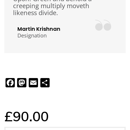
creeping multiply moveth
likeness divide.
Martin Krishnan
Designation
Facebook
Mastodon
Email
Ossza
meg
£
90.00