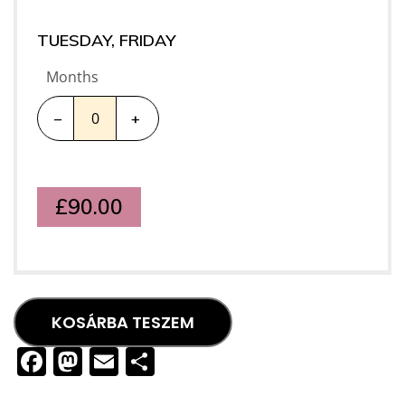
TUESDAY, FRIDAY
Months
–
+
£
90.00
KOSÁRBA TESZEM
Facebook
Mastodon
Email
Ossza
meg