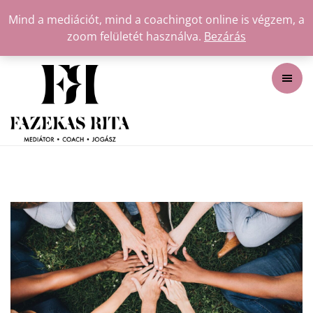
Mind a mediációt, mind a coachingot online is végzem, a
zoom felületét használva.
Bezárás