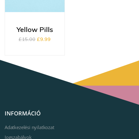
Yellow Pills
£
15.00
£
9.99
INFORMÁCIÓ
Adatkezelési nyilatkozat
Jogszabályok