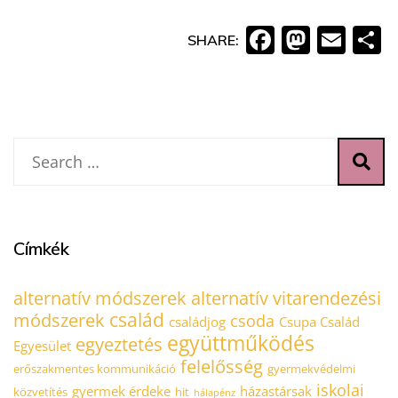
Faceboo
Masto
Ema
O
SHARE:
Címkék
alternatív módszerek
alternatív vitarendezési
család
módszerek
csoda
családjog
Csupa Család
együttműködés
egyeztetés
Egyesület
felelősség
erőszakmentes kommunikáció
gyermekvédelmi
iskolai
gyermek érdeke
házastársak
közvetítés
hit
hálapénz