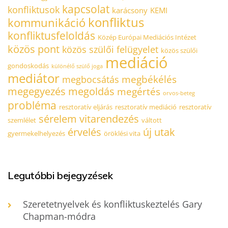
kapcsolat
konfliktusok
karácsony
KEMI
konfliktus
kommunikáció
konfliktusfeloldás
Közép Európai Mediációs Intézet
közös pont
közös szülői felügyelet
közös szülői
mediáció
gondoskodás
különélő szülő joga
mediátor
megbékélés
megbocsátás
megegyezés
megoldás
megértés
orvos-beteg
probléma
resztoratív eljárás
resztoratív mediáció
resztoratív
sérelem
vitarendezés
szemlélet
váltott
érvelés
új utak
gyermekelhelyezés
öröklési vita
Legutóbbi bejegyzések
Szeretetnyelvek és konfliktuskeztelés Gary
Chapman-módra