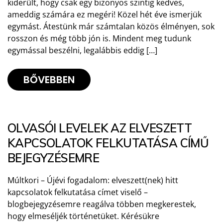
kiderült, hogy csak egy bizonyos szintig kedves,
ameddig számára ez megéri! Közel hét éve ismerjük
egymást. Átestünk már számtalan közös élményen, sok
rosszon és még több jón is. Mindent meg tudunk
egymással beszélni, legalábbis eddig […]
BŐVEBBEN
OLVASÓI LEVELEK AZ ELVESZETT
KAPCSOLATOK FELKUTATÁSA CÍMŰ
BEJEGYZÉSEMRE
Múltkori – Újévi fogadalom: elveszett(nek) hitt
kapcsolatok felkutatása címet viselő –
blogbejegyzésemre reagálva többen megkerestek,
hogy elmeséljék történetüket. Kérésükre