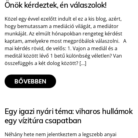
Önök kérdeztek, én válaszolok!
Közel egy évvel ezelőtt indult el ez a kis blog, azért,
hogy bemutassam a mediáció világát, a mediátor
munkáját. Az elmúlt hónapokban rengeteg kérdést
kaptam, amelyekre most megpróbálok válaszolni. A
mai kérdés rövid, de velős: 1. Vajon a mediál és a
meditál között lévő 1 betű különbség véletlen? Van
összefüggés a két dolog között? […]
BŐVEBBEN
Egy igazi nyári téma: viharos hullámok
egy vízitúra csapatban
Néhány hete nem jelentkeztem a legszebb anyai