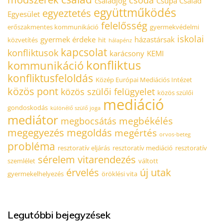
csoda
családjog
Csupa Család
együttműködés
egyeztetés
Egyesület
felelősség
erőszakmentes kommunikáció
gyermekvédelmi
iskolai
gyermek érdeke
házastársak
közvetítés
hit
hálapénz
kapcsolat
konfliktusok
karácsony
KEMI
konfliktus
kommunikáció
konfliktusfeloldás
Közép Európai Mediációs Intézet
közös pont
közös szülői felügyelet
közös szülői
mediáció
gondoskodás
különélő szülő joga
mediátor
megbékélés
megbocsátás
megegyezés
megoldás
megértés
orvos-beteg
probléma
resztoratív eljárás
resztoratív mediáció
resztoratív
sérelem
vitarendezés
szemlélet
váltott
érvelés
új utak
gyermekelhelyezés
öröklési vita
Legutóbbi bejegyzések