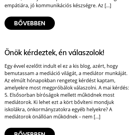
empátiára, jó kommunikációs készségre. Az […]
BŐVEBBEN
Önök kérdeztek, én válaszolok!
Egy évvel ezelőtt indult el ez a kis blog, azért, hogy
bemutassam a mediáció világát, a mediátor munkáját.
Az elmúlt hónapokban rengeteg kérdést kaptam,
amelyekre most megpróbálok válaszolni. A mai kérdés:
5. Elsősorban bíróságok mellett működnek most
mediátorok. Ki lehet ezt a kört bővíteni mondjuk
iskolákra, önkormányzatokra egyéb helyekre? A
mediátorok önállóan működnek – nem […]
BŐVEBBEN