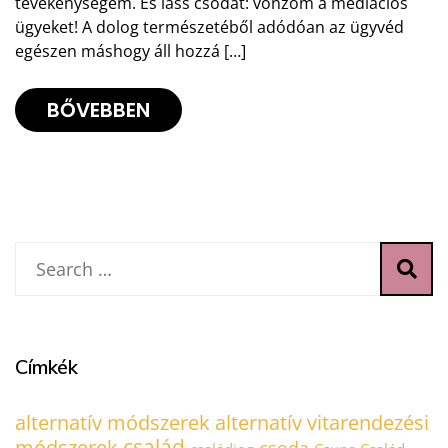
tevékenységem. És láss csodát: vonzom a mediációs
ügyeket! A dolog természetéből adódóan az ügyvéd
egészen máshogy áll hozzá […]
BŐVEBBEN
Címkék
alternatív módszerek
alternatív vitarendezési
család
módszerek