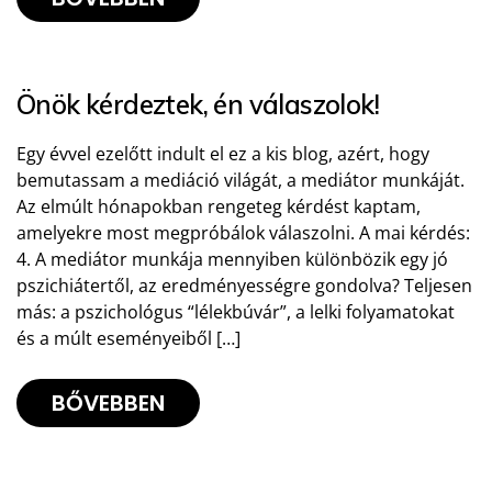
Önök kérdeztek, én válaszolok!
Egy évvel ezelőtt indult el ez a kis blog, azért, hogy
bemutassam a mediáció világát, a mediátor munkáját.
Az elmúlt hónapokban rengeteg kérdést kaptam,
amelyekre most megpróbálok válaszolni. A mai kérdés:
4. A mediátor munkája mennyiben különbözik egy jó
pszichiátertől, az eredményességre gondolva? Teljesen
más: a pszichológus “lélekbúvár”, a lelki folyamatokat
és a múlt eseményeiből […]
BŐVEBBEN