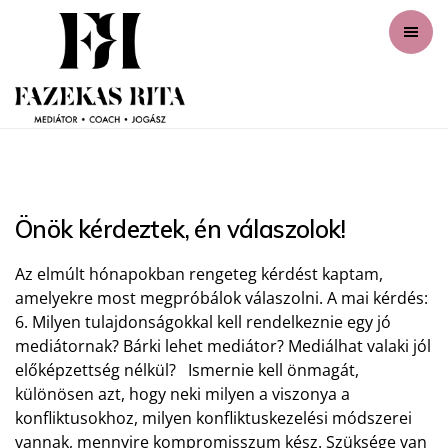
Önök kérdeztek, én válaszolok!
Az elmúlt hónapokban rengeteg kérdést kaptam,
amelyekre most megpróbálok válaszolni. A mai kérdés:
6. Milyen tulajdonságokkal kell rendelkeznie egy jó
mediátornak? Bárki lehet mediátor? Mediálhat valaki jól
előképzettség nélkül? Ismernie kell önmagát,
különösen azt, hogy neki milyen a viszonya a
konfliktusokhoz, milyen konfliktuskezelési módszerei
vannak, mennyire kompromisszum kész. Szüksége van