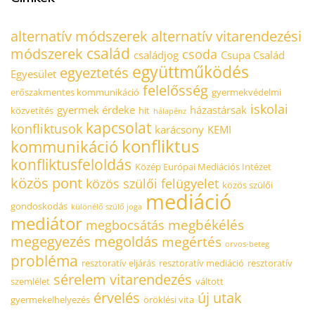
alternatív módszerek
alternatív vitarendezési
család
módszerek
csoda
családjog
Csupa Család
együttműködés
egyeztetés
Egyesület
felelősség
erőszakmentes kommunikáció
gyermekvédelmi
iskolai
gyermek érdeke
házastársak
közvetítés
hit
hálapénz
kapcsolat
konfliktusok
karácsony
KEMI
konfliktus
kommunikáció
konfliktusfeloldás
Közép Európai Mediációs Intézet
közös pont
közös szülői felügyelet
közös szülői
mediáció
gondoskodás
különélő szülő joga
mediátor
megbékélés
megbocsátás
megegyezés
megoldás
megértés
orvos-beteg
probléma
resztoratív eljárás
resztoratív mediáció
resztoratív
sérelem
vitarendezés
szemlélet
váltott
érvelés
új utak
gyermekelhelyezés
öröklési vita