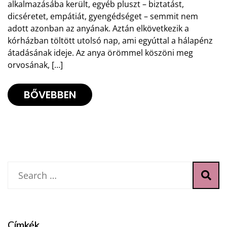
alkalmazásába került, egyéb pluszt – biztatást,
dicséretet, empátiát, gyengédséget – semmit nem
adott azonban az anyának. Aztán elkövetkezik a
kórházban töltött utolsó nap, ami egyúttal a hálapénz
átadásának ideje. Az anya örömmel köszöni meg
orvosának, […]
BŐVEBBEN
Címkék