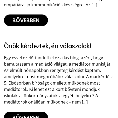
empátiára, jó kommunikációs készségre. Az […]
BŐVEBBEN
Önök kérdeztek, én válaszolok!
Egy évvel ezelőtt indult el ez a kis blog, azért, hogy
bemutassam a mediáció világát, a mediátor munkáját.
Az elmúlt hónapokban rengeteg kérdést kaptam,
amelyekre most megpróbálok válaszolni. A mai kérdés:
5. Elsősorban bíróságok mellett működnek most
mediátorok. Ki lehet ezt a kört bővíteni mondjuk
iskolákra, önkormányzatokra egyéb helyekre? A
mediátorok önállóan működnek – nem […]
BŐVEBBEN