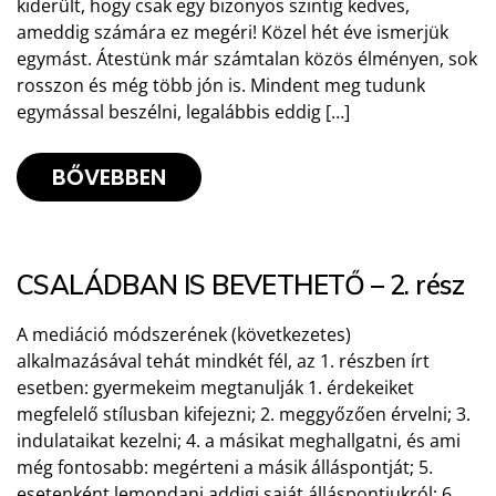
kiderült, hogy csak egy bizonyos szintig kedves,
ameddig számára ez megéri! Közel hét éve ismerjük
egymást. Átestünk már számtalan közös élményen, sok
rosszon és még több jón is. Mindent meg tudunk
egymással beszélni, legalábbis eddig […]
BŐVEBBEN
CSALÁDBAN IS BEVETHETŐ – 2. rész
A mediáció módszerének (következetes)
alkalmazásával tehát mindkét fél, az 1. részben írt
esetben: gyermekeim megtanulják 1. érdekeiket
megfelelő stílusban kifejezni; 2. meggyőzően érvelni; 3.
indulataikat kezelni; 4. a másikat meghallgatni, és ami
még fontosabb: megérteni a másik álláspontját; 5.
esetenként lemondani addigi saját álláspontjukról; 6.