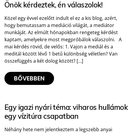
Önök kérdeztek, én válaszolok!
Közel egy évvel ezelőtt indult el ez a kis blog, azért,
hogy bemutassam a mediáció világát, a mediátor
munkáját. Az elmúlt hónapokban rengeteg kérdést
kaptam, amelyekre most megpróbálok válaszolni. A
mai kérdés rövid, de velős: 1. Vajon a mediál és a
meditál között lévő 1 betű különbség véletlen? Van
összefüggés a két dolog között? […]
BŐVEBBEN
Egy igazi nyári téma: viharos hullámok
egy vízitúra csapatban
Néhány hete nem jelentkeztem a legszebb anyai