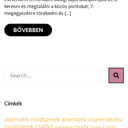
keresni és megtalálni a közös pontokat; 7.
megegyezésre törekedni és […]
BŐVEBBEN
Címkék
alternatív módszerek
alternatív vitarendezési
család
módszerek
csoda
családjog
Csupa Család