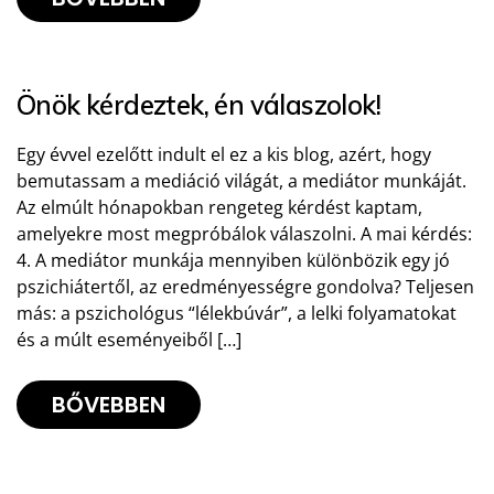
Önök kérdeztek, én válaszolok!
Egy évvel ezelőtt indult el ez a kis blog, azért, hogy
bemutassam a mediáció világát, a mediátor munkáját.
Az elmúlt hónapokban rengeteg kérdést kaptam,
amelyekre most megpróbálok válaszolni. A mai kérdés:
4. A mediátor munkája mennyiben különbözik egy jó
pszichiátertől, az eredményességre gondolva? Teljesen
más: a pszichológus “lélekbúvár”, a lelki folyamatokat
és a múlt eseményeiből […]
BŐVEBBEN