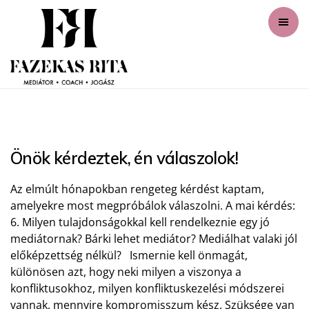
Önök kérdeztek, én válaszolok!
Az elmúlt hónapokban rengeteg kérdést kaptam,
amelyekre most megpróbálok válaszolni. A mai kérdés:
6. Milyen tulajdonságokkal kell rendelkeznie egy jó
mediátornak? Bárki lehet mediátor? Mediálhat valaki jól
előképzettség nélkül? Ismernie kell önmagát,
különösen azt, hogy neki milyen a viszonya a
konfliktusokhoz, milyen konfliktuskezelési módszerei
vannak, mennyire kompromisszum kész. Szüksége van