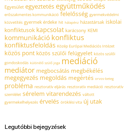
együttműködés
egyeztetés
Egyesület
felelősség
erőszakmentes kommunikáció
gyermekvédelmi
iskolai
gyermek érdeke
házastársak
közvetítés
hit
hálapénz
kapcsolat
konfliktusok
karácsony
KEMI
konfliktus
kommunikáció
konfliktusfeloldás
Közép Európai Mediációs Intézet
közös pont
közös szülői felügyelet
közös szülői
mediáció
gondoskodás
különélő szülő joga
mediátor
megbékélés
megbocsátás
megegyezés
megoldás
megértés
orvos-beteg
probléma
resztoratív eljárás
resztoratív mediáció
resztoratív
sérelem
vitarendezés
szemlélet
váltott
érvelés
új utak
gyermekelhelyezés
öröklési vita
Legutóbbi bejegyzések