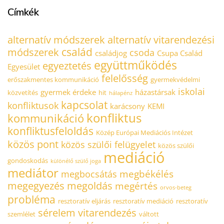
Címkék
alternatív módszerek
alternatív vitarendezési
család
módszerek
csoda
családjog
Csupa Család
együttműködés
egyeztetés
Egyesület
felelősség
erőszakmentes kommunikáció
gyermekvédelmi
iskolai
gyermek érdeke
házastársak
közvetítés
hit
hálapénz
kapcsolat
konfliktusok
karácsony
KEMI
konfliktus
kommunikáció
konfliktusfeloldás
Közép Európai Mediációs Intézet
közös pont
közös szülői felügyelet
közös szülői
mediáció
gondoskodás
különélő szülő joga
mediátor
megbékélés
megbocsátás
megegyezés
megoldás
megértés
orvos-beteg
probléma
resztoratív eljárás
resztoratív mediáció
resztoratív
sérelem
vitarendezés
szemlélet
váltott