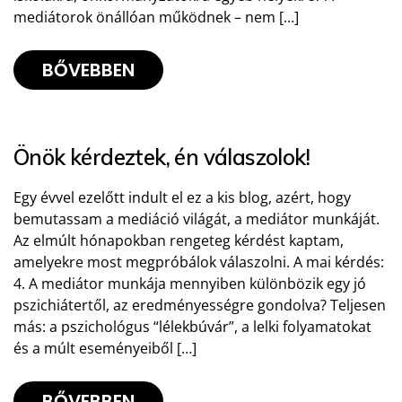
mediátorok önállóan működnek – nem […]
BŐVEBBEN
Önök kérdeztek, én válaszolok!
Egy évvel ezelőtt indult el ez a kis blog, azért, hogy
bemutassam a mediáció világát, a mediátor munkáját.
Az elmúlt hónapokban rengeteg kérdést kaptam,
amelyekre most megpróbálok válaszolni. A mai kérdés:
4. A mediátor munkája mennyiben különbözik egy jó
pszichiátertől, az eredményességre gondolva? Teljesen
más: a pszichológus “lélekbúvár”, a lelki folyamatokat
és a múlt eseményeiből […]
BŐVEBBEN