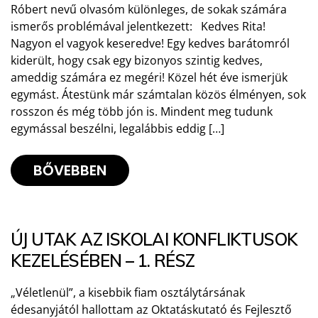
Róbert nevű olvasóm különleges, de sokak számára
ismerős problémával jelentkezett: Kedves Rita!
Nagyon el vagyok keseredve! Egy kedves barátomról
kiderült, hogy csak egy bizonyos szintig kedves,
ameddig számára ez megéri! Közel hét éve ismerjük
egymást. Átestünk már számtalan közös élményen, sok
rosszon és még több jón is. Mindent meg tudunk
egymással beszélni, legalábbis eddig […]
BŐVEBBEN
ÚJ UTAK AZ ISKOLAI KONFLIKTUSOK
KEZELÉSÉBEN – 1. RÉSZ
„Véletlenül”, a kisebbik fiam osztálytársának
édesanyjától hallottam az Oktatáskutató és Fejlesztő