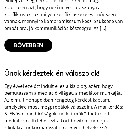
előképzettség nélkül? Ismernie kell önmagát,
különösen azt, hogy neki milyen a viszonya a
konfliktusokhoz, milyen konfliktuskezelési módszerei
vannak, mennyire kompromisszum kész. Szüksége van
empátiára, jó kommunikációs készségre. Az […]
BŐVEBBEN
Önök kérdeztek, én válaszolok!
Egy évvel ezelőtt indult el ez a kis blog, azért, hogy
bemutassam a mediáció világát, a mediátor munkáját.
Az elmúlt hónapokban rengeteg kérdést kaptam,
amelyekre most megpróbálok válaszolni. A mai kérdés:
5. Elsősorban bíróságok mellett működnek most
mediátorok. Ki lehet ezt a kört bővíteni mondjuk
iskolákra, önkormányzatokra egyéb helyekre? A