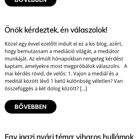
Önök kérdeztek, én válaszolok!
Közel egy évvel ezelőtt indult el ez a kis blog, azért,
hogy bemutassam a mediáció világát, a mediátor
munkáját. Az elmúlt hónapokban rengeteg kérdést
kaptam, amelyekre most megpróbálok válaszolni. A
mai kérdés rövid, de velős: 1. Vajon a mediál és a
meditál között lévő 1 betű különbség véletlen? Van
összefüggés a két dolog között? […]
BŐVEBBEN
Egy igazi nyári téma: viharos hullámok