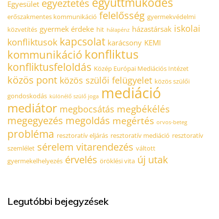
együttműködés
egyeztetés
Egyesület
felelősség
erőszakmentes kommunikáció
gyermekvédelmi
iskolai
gyermek érdeke
házastársak
közvetítés
hit
hálapénz
kapcsolat
konfliktusok
karácsony
KEMI
konfliktus
kommunikáció
konfliktusfeloldás
Közép Európai Mediációs Intézet
közös pont
közös szülői felügyelet
közös szülői
mediáció
gondoskodás
különélő szülő joga
mediátor
megbékélés
megbocsátás
megegyezés
megoldás
megértés
orvos-beteg
probléma
resztoratív eljárás
resztoratív mediáció
resztoratív
sérelem
vitarendezés
szemlélet
váltott
érvelés
új utak
gyermekelhelyezés
öröklési vita
Legutóbbi bejegyzések