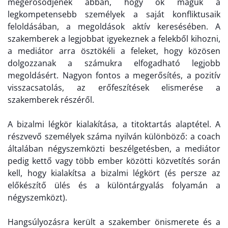
megerősödjenek abban, hogy ők maguk a
legkompetensebb személyek a saját konfliktusaik
feloldásában, a megoldások aktív keresésében.
A
szakemberek a legjobbat igyekeznek a felekből kihozni,
a mediátor arra ösztökéli a feleket, hogy közösen
dolgozzanak a számukra elfogadható legjobb
megoldásért.
Nagyon fontos a megerősítés, a pozitív
visszacsatolás, az erőfeszítések elismerése a
szakemberek részéről.
A bizalmi légkör kialakítása, a titoktartás alaptétel. A
részvevő személyek száma nyilván különböző: a coach
általában négyszemközti beszélgetésben, a mediátor
pedig kettő vagy több ember közötti közvetítés során
kell, hogy kialakítsa a bizalmi légkört (és persze az
előkészítő ülés és a különtárgyalás folyamán
a
négyszemközt).
Hangsúlyozásra került a szakember önismerete és a