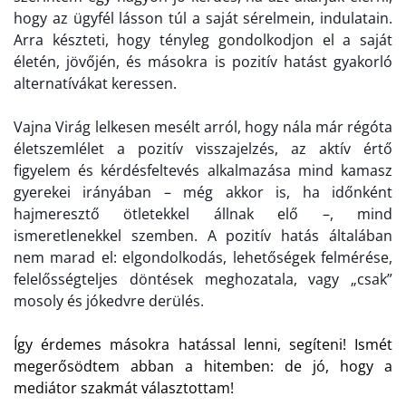
hogy az ügyfél lásson túl a saját sérelmein, indulatain.
Arra készteti, hogy tényleg gondolkodjon el a saját
életén, jövőjén, és másokra is pozitív hatást gyakorló
alternatívákat keressen.
Vajna
Virág lelkesen mesélt arról, hogy nála már
régóta
életszemlélet a pozitív visszajelzés, az aktív értő
figyelem és kérdésfeltevés alkalmazása mind kamasz
gyerekei irányában – még akkor is, ha
időnként
hajmeresztő ötletekkel állnak elő –, mind
ismeretlenekkel szemben. A pozitív hatás általában
nem marad el: elgondolkodás, lehetőségek felmérése,
felelősségteljes döntés
ek
meghozatala, vagy „csak”
mosoly és jókedvre derülés.
Így érdemes másokra hatással lenni, segíteni! Ismét
megerősödtem abban a hitemben: de jó, hogy a
mediátor szakmát választottam!