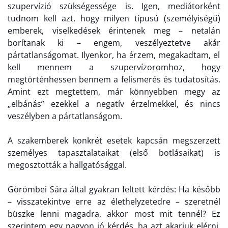
szupervízió szükségessége is. Igen,
mediátorként
tudn
om
kell azt, hogy milyen típusú (személyiségű)
emberek, viselkedések érintenek meg – netalán
borítanak ki –
engem
, veszélyeztetve
akár
pártatlanság
oma
t. Ilyenkor, ha ér
zem
, megakadt
am
,
el
kell
mennem a
szupervízor
omhoz
, hogy
megtörténhessen
bennem
a felismerés és tudatosítás.
Amint ezt megtett
em
, már
könnyebben megy az
„elb
án
ás”
ezekkel a negatív érzelmekkel,
és nincs
veszélyben a pártatlanságom
.
A szakemberek konkrét esetek kapcsán megszerzett
személyes tapasztalataikat (első botlásaikat) is
megosztották a hallgatósággal.
Görömbei Sára által gyakran feltett kérdés: Ha később
– visszatekintve erre az élethelyzetedre – szeretnél
büszke lenni magadra, akkor most mit tennél? Ez
szerintem egy nagyon jó kérdés, ha azt akarjuk elérni,