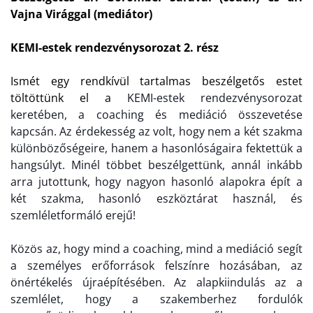
Vajna Virággal (mediátor)
KEMI-estek rendezvénysorozat 2. rész
Ismét egy rendkívül tartalmas beszélgetős estet
töltöttünk el a
KEMI-estek rendezvénysorozat
keretében,
a coaching és mediáció összevetése
kapcsán.
A
z érdekesség az volt, hogy nem a két szakma
különbözőségeire, hanem a hasonlóságaira fektettük a
hangsúlyt.
M
inél többet beszélgettünk, annál inkább
arra jutottunk, hogy nagyon hasonló alapokra épít a
két szakma, hasonló eszköztárat használ,
és
szemléletformáló erejű!
Közös az, hogy mind a coaching, mind a mediáció segít
a személyes erőforrások felszínre hozásában, az
önértékelés újraépítésében. Az alapkiindulás az a
szemlélet, hogy a szakemberhez fordulók