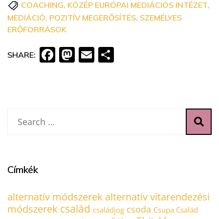
COACHING
,
KÖZÉP EURÓPAI MEDIÁCIÓS INTÉZET
,
MEDIÁCIÓ
,
POZITÍV MEGERŐSÍTÉS
,
SZEMÉLYES
ERŐFORRÁSOK
Facebook
Mastodon
Email
Ossza
SHARE:
meg
Címkék
alternatív módszerek
alternatív vitarendezési
család
módszerek
csoda
családjog
Csupa Család