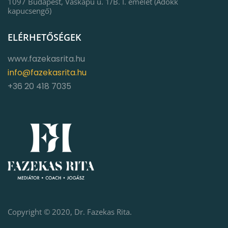
1097 Budapest, Vaskapu u. 1/B. I. emelet (Adokk
kapucsengő)
ELÉRHETŐSÉGEK
www.fazekasrita.hu
info@fazekasrita.hu
+36 20 418 7035
Copyright © 2020, Dr. Fazekas Rita.