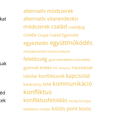
alternatív módszerek
alternatív vitarendezési
kat
család
módszerek
családjog
csoda
Csupa Család Egyesület
együttműködés
egyeztetés
erőszakmentes kommunikáció
felelősség
gyermekvédelmi közvetítés
sak
gyermek érdeke
házastársak
hit
hálapénz
kapcsolat
iskolai konfliktusok
kommunikáció
karácsony
KEMI
konfliktus
véd
konfliktusfeloldás
tek
Közép Európai
közös pont
közös
Mediációs Intézet