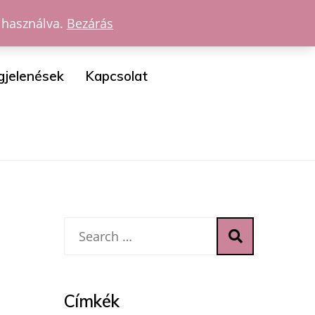
 használva.
Bezárás
gjelenések
Kapcsolat
Címkék