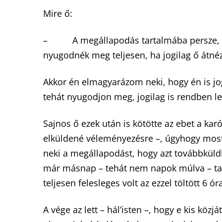
Mire ő:
– A megállapodás tartalmába persze, ho
nyugodnék meg teljesen, ha jogilag ő átné
Akkor én elmagyarázom neki, hogy én is jo
tehát nyugodjon meg, jogilag is rendben le
Sajnos ő ezek után is kötötte az ebet a kar
elküldené véleményezésre –, úgyhogy most
neki a megállapodást, hogy azt továbbküld
már másnap – tehát nem napok múlva – tal
teljesen felesleges volt az ezzel töltött 6 ór
A vége az lett – hál’isten –, hogy e kis köz