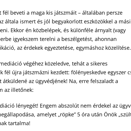
fél beveti a maga kis játszmáit – általában persze
az általa ismert és jól begyakorlott eszközökkel a mási
teni. Ekkor én közbelépek, és különféle árnyalt (vagy
erbe igyekszem terelni a beszélgetést, ahonnan
áció, az érdekek egyeztetése, egymáshoz közelítése.
diáció végéhez közeledve, tehát a sikeres
k fél újra játszmázni kezdett: fölényeskedve egyszer c
tt átküldené az ügyvédjének! Na, erre felszaladt a
az illetőnek:
ció lényegét! Engem abszolút nem érdekel az ügy
gállapodása, amelyet „röpke” 5 óra után Önök „szül
nak tartalma!