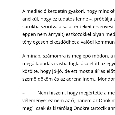
A mediáció kezdetén gyakori, hogy mindkét 
anélkül, hogy ez tudatos lenne –, próbálja 
sarokba szorítva a saját érdekeit érvényesí
éppen nem árnyalt) eszközökkel olyan med
ténylegesen elkezdődhet a valódi kommunik
A minap, számomra is meglepő módon, a me
megállapodás írásba foglalása előtt az egyi
közölte, hogy jó-jó, de ezt most aláírás elő
szemöldököm és az adrenalinom.. Mondom 
– Nem hiszem, hogy megértette a mediá
véleménye; ez nem az ő, hanem az Önök me
meg”, csak és kizárólag Önökre tartozik an