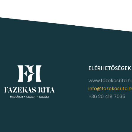
ELÉRHETŐSÉGEK
www.fazekasrita.h
info@fazekasrita.h
+36 20 418 7035