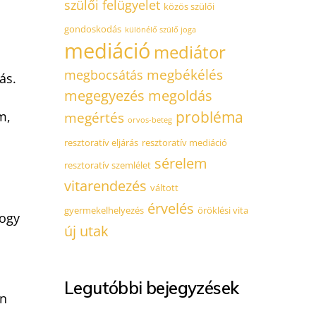
szülői felügyelet
közös szülői
gondoskodás
különélő szülő joga
mediáció
mediátor
megbékélés
megbocsátás
ás.
megegyezés
megoldás
probléma
m,
megértés
orvos-beteg
resztoratív eljárás
resztoratív mediáció
sérelem
resztoratív szemlélet
vitarendezés
váltott
érvelés
gyermekelhelyezés
öröklési vita
hogy
új utak
Legutóbbi bejegyzések
en