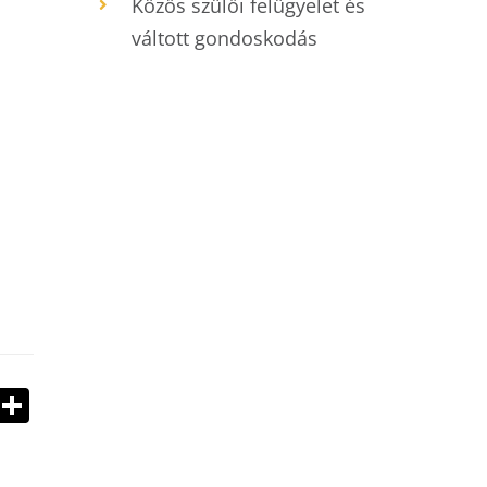
Közös szülői felügyelet és
váltott gondoskodás
ook
stodon
Email
Ossza
meg