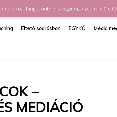
mind a coachingot online is végzem, a zoom felületét
ching
Éltető sodrásban
EGYKŐ
Média me
COK –
ÉS MEDIÁCIÓ