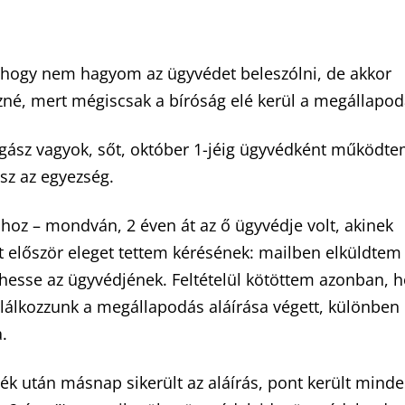
gy nem hagyom az ügyvédet beleszólni, de akkor
zné, mert mégiscsak a bíróság elé kerül a megállapod
gász vagyok, sőt, október 1-jéig ügyvédként működte
sz az egyezség.
óhoz – mondván, 2 éven át az ő ügyvédje volt, akinek
 először eleget tettem kérésének: mailben elküldtem
hesse az ügyvédjének. Feltételül kötöttem azonban, 
álkozzunk a megállapodás aláírása végett, különben
a.
játék után másnap sikerült az aláírás, pont került mind