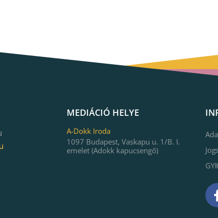
MEDIÁCIÓ HELYE
IN
A-Dokk Iroda
u
Ada
1097 Budapest, Vaskapu u. 1/B. I.
u
Jog
emelet (Adokk kapucsengő)
GYI