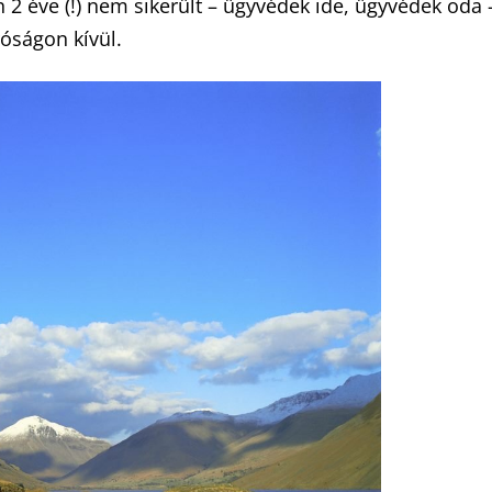
 2 éve (!) nem sikerült – ügyvédek ide, ügyvédek oda 
óságon kívül.