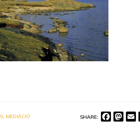
Faceb
Ma
,
US
MEDIÁCIÓ
SHARE: