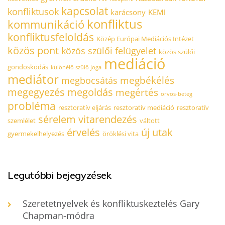
kapcsolat
konfliktusok
karácsony
KEMI
konfliktus
kommunikáció
konfliktusfeloldás
Közép Európai Mediációs Intézet
közös pont
közös szülői felügyelet
közös szülői
mediáció
gondoskodás
különélő szülő joga
mediátor
megbékélés
megbocsátás
megegyezés
megoldás
megértés
orvos-beteg
probléma
resztoratív eljárás
resztoratív mediáció
resztoratív
sérelem
vitarendezés
szemlélet
váltott
érvelés
új utak
gyermekelhelyezés
öröklési vita
Legutóbbi bejegyzések
Szeretetnyelvek és konfliktuskeztelés Gary
Chapman-módra