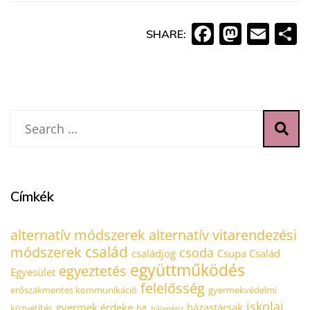
Faceboo
Masto
Ema
O
SHARE:
Címkék
alternatív módszerek
alternatív vitarendezési
család
módszerek
csoda
családjog
Csupa Család
együttműködés
egyeztetés
Egyesület
felelősség
erőszakmentes kommunikáció
gyermekvédelmi
iskolai
gyermek érdeke
házastársak
közvetítés
hit
hálapénz