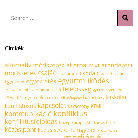
Címkék
alternatív módszerek
alternatív vitarendezési
család
módszerek
csoda
családjog
Csupa Család
együttműködés
egyeztetés
Egyesület
felelősség
erőszakmentes kommunikáció
gyermekvédelmi
iskolai
gyermek érdeke
házastársak
közvetítés
hit
hálapénz
kapcsolat
konfliktusok
karácsony
KEMI
konfliktus
kommunikáció
konfliktusfeloldás
Közép Európai Mediációs Intézet
közös pont
közös szülői felügyelet
közös szülői
mediáció