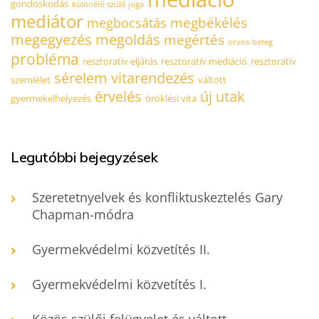
gondoskodás
különélő szülő joga
mediátor
megbékélés
megbocsátás
megegyezés
megoldás
megértés
orvos-beteg
probléma
resztoratív eljárás
resztoratív mediáció
resztoratív
sérelem
vitarendezés
szemlélet
váltott
érvelés
új utak
gyermekelhelyezés
öröklési vita
Legutóbbi bejegyzések
Szeretetnyelvek és konfliktuskeztelés Gary
Chapman-módra
Gyermekvédelmi közvetítés II.
Gyermekvédelmi közvetítés I.