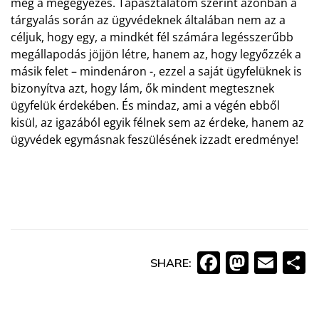
meg a megegyezés. Tapasztalatom szerint azonban a
tárgyalás során az ügyvédeknek általában nem az a
céljuk, hogy egy, a mindkét fél számára legésszerűbb
megállapodás jöjjön létre, hanem az, hogy legyőzzék a
másik felet – mindenáron -, ezzel a saját ügyfelüknek is
bizonyítva azt, hogy lám, ők mindent megtesznek
ügyfelük érdekében. És mindaz, ami a végén ebből
kisül, az igazából egyik félnek sem az érdeke, hanem az
ügyvédek egymásnak feszülésének izzadt eredménye!
Faceboo
Masto
Ema
O
SHARE: