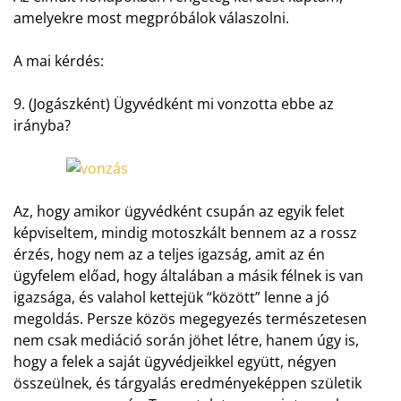
amelyekre most megpróbálok válaszolni.
A mai kérdés:
9. (Jogászként) Ügyvédként mi vonzotta ebbe az
irányba?
Az, hogy amikor ügyvédként csupán az egyik felet
képviseltem, mindig motoszkált bennem az a rossz
érzés, hogy nem az a teljes igazság, amit az én
ügyfelem előad, hogy általában a másik félnek is van
igazsága, és valahol kettejük “között” lenne a jó
megoldás. Persze közös megegyezés természetesen
nem csak mediáció során jöhet létre, hanem úgy is,
hogy a felek a saját ügyvédjeikkel együtt, négyen
összeülnek, és tárgyalás eredményeképpen születik