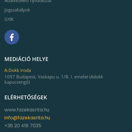
Adatkezelési nyilatkozat
Jogszabályok
GYIK
MEDIÁCIÓ HELYE
A-Dokk Iroda
1097 Budapest, Vaskapu u. 1/B. I. emelet (Adokk
kapucsengő)
ELÉRHETŐSÉGEK
www.fazekasrita.hu
info@fazekasrita.hu
+36 20 418 7035