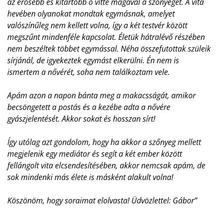
az erősebb és kitartóbb ő vitte magával a szőnyeget. A vita
hevében olyanokat mondtak egymásnak, amelyet
valószínűleg nem kellett volna, így a két testvér között
megszűnt mindenféle kapcsolat. Életük hátralévő részében
nem beszéltek többet egymással. Néha összefutottak szüleik
sírjánál, de igyekeztek egymást elkerülni. Én nem is
ismertem a nővérét, soha nem találkoztam vele.
Apám azon a napon bánta meg a makacsságát, amikor
becsöngetett a postás és a kezébe adta a nővére
gyászjelentését. Akkor sokat és hosszan sírt!
Így utólag azt gondolom, hogy ha akkor a szőnyeg mellett
megjelenik egy mediátor és segít a két ember között
fellángolt vita elcsendesítésében, akkor nemcsak apám, de
sok mindenki más élete is másként alakult volna!
Köszönöm, hogy soraimat elolvasta! Üdvözlettel: Gábor”