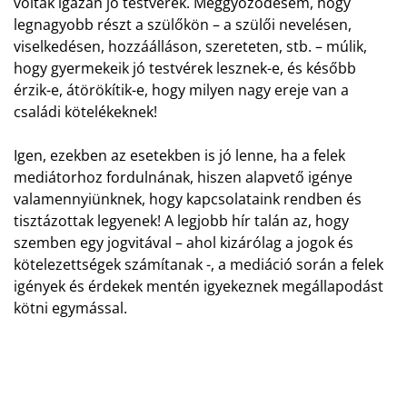
voltak igazán jó testvérek. Meggyőződésem, hogy
legnagyobb részt a szülőkön – a szülői nevelésen,
viselkedésen, hozzáálláson, szereteten, stb. – múlik,
hogy gyermekeik jó testvérek lesznek-e, és később
érzik-e, átörökítik-e, hogy milyen nagy ereje van a
családi kötelékeknek!
Igen, ezekben az esetekben is jó lenne, ha a felek
mediátorhoz fordulnának, hiszen alapvető igénye
valamennyiünknek, hogy kapcsolataink rendben és
tisztázottak legyenek! A legjobb hír talán az, hogy
szemben egy jogvitával – ahol kizárólag a jogok és
kötelezettségek számítanak -, a mediáció során a felek
igények és érdekek mentén igyekeznek megállapodást
kötni egymással.