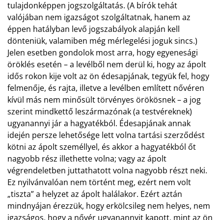
tulajdonképpen jogszolgáltatás. (A bírók tehát
valójában nem igazságot szolgáltatnak, hanem az
éppen hatályban levő jogszabályok alapján kell
dönteniük, valamiben még mérlegelési joguk sincs.)
Jelen esetben gondolok most arra, hogy egyenesági
öröklés esetén – a levélből nem derül ki, hogy az ápolt
idős rokon kije volt az ön édesapjának, tegyük fel, hogy
felmenője, és rajta, illetve a levélben említett nővéren
kívül más nem minősült törvényes örökösnek – a jog
szerint mindkettő leszármazónak (a testvéreknek)
ugyanannyi jár a hagyatékból. Édesapjának annak
idején persze lehetősége lett volna tartási szerződést
kötni az ápolt személlyel, és akkor a hagyatékból őt
nagyobb rész illethette volna; vagy az ápolt
végrendeletben juttathatott volna nagyobb részt neki.
Ez nyilvánvalóan nem történt meg, ezért nem volt
„tiszta” a helyzet az ápolt halálakor. Ezért aztán
mindnyájan érezzük, hogy erkölcsileg nem helyes, nem
igazságos, hogy a nővér ugyanannyit kapott, mint az ön