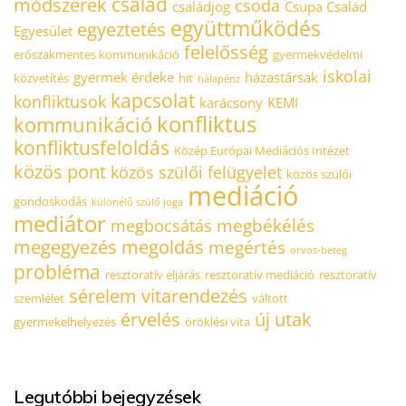
család
módszerek
csoda
családjog
Csupa Család
együttműködés
egyeztetés
Egyesület
felelősség
erőszakmentes kommunikáció
gyermekvédelmi
iskolai
gyermek érdeke
házastársak
közvetítés
hit
hálapénz
kapcsolat
konfliktusok
karácsony
KEMI
konfliktus
kommunikáció
konfliktusfeloldás
Közép Európai Mediációs Intézet
közös pont
közös szülői felügyelet
közös szülői
mediáció
gondoskodás
különélő szülő joga
mediátor
megbékélés
megbocsátás
megegyezés
megoldás
megértés
orvos-beteg
probléma
resztoratív eljárás
resztoratív mediáció
resztoratív
sérelem
vitarendezés
szemlélet
váltott
érvelés
új utak
gyermekelhelyezés
öröklési vita
Legutóbbi bejegyzések