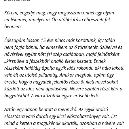
Kérem, engedje meg, hogy megosszam önnel egy olyan
emlékemet, amelyet az Ön utóbbi írása ébresztett fel
bennem:
Édesapám lassan 15 éve nincs már közöttünk, így talán
nem fogja bánni, ha elmesélem az ő történetét. Szüleivel és
nővérével együtt nőtt fel szép családban, majd felnőttként
„kirepülve a fészekből” önálló életet kezdett. Ennek
részeként haláláig ápolta egyik idős rokonát, aki nála lakott,
vele élt az utolsó pillanatig. Amikor meghalt, apám úgy
érezte, hogy a hagyaték jelentős része őt illeti mivel sokat
küzdött az idős néni ápolásával. Nővére szintén részt kért a
hagyatékból. A vita közöttük egyre erősebb lett!
Aztán egy napon beütött a mennykő. Az egyik utolsó
elosztásra váró darab egy kicsi előszobaszőnyeg volt. Ezt
mind a ketten a magukénak akarták, azonban a nővére volt