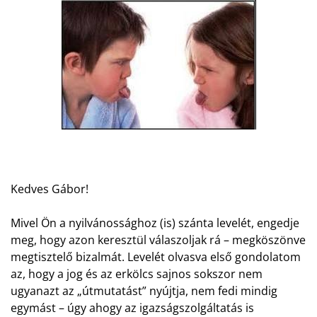
Kedves Gábor!
Mivel Ön a nyilvánossághoz (is) szánta levelét, engedje
meg, hogy azon keresztül válaszoljak rá – megköszönve
megtisztelő bizalmát. Levelét olvasva első gondolatom
az, hogy a jog és az erkölcs sajnos sokszor nem
ugyanazt az „útmutatást” nyújtja, nem fedi mindig
egymást – úgy ahogy az igazságszolgáltatás is