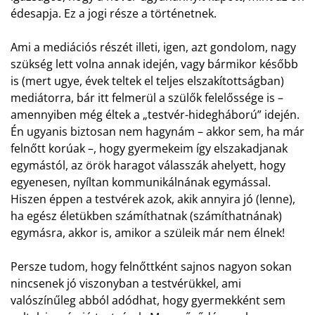
édesapja. Ez a jogi része a történetnek.
Ami a mediációs részét illeti, igen, azt gondolom, nagy
szükség lett volna annak idején, vagy bármikor később
is (mert ugye, évek teltek el teljes elszakítottságban)
mediátorra, bár itt felmerül a szülők felelőssége is –
amennyiben még éltek a „testvér-hidegháború” idején.
Én ugyanis biztosan nem hagynám – akkor sem, ha már
felnőtt korúak –, hogy gyermekeim így elszakadjanak
egymástól, az örök haragot válasszák ahelyett, hogy
egyenesen, nyíltan kommunikálnának egymással.
Hiszen éppen a testvérek azok, akik annyira jó (lenne),
ha egész életükben számíthatnak (számíthatnának)
egymásra, akkor is, amikor a szüleik már nem élnek!
Persze tudom, hogy felnőttként sajnos nagyon sokan
nincsenek jó viszonyban a testvérükkel, ami
valószínűleg abból adódhat, hogy gyermekként sem