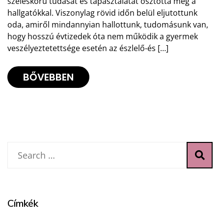
széleskörű tudását és tapasztalatát osztotta meg a
hallgatókkal. Viszonylag rövid időn belül eljutottunk
oda, amiről mindannyian hallottunk, tudomásunk van,
hogy hosszú évtizedek óta nem működik a gyermek
veszélyeztetettsége esetén az észlelő-és […]
BŐVEBBEN
Címkék