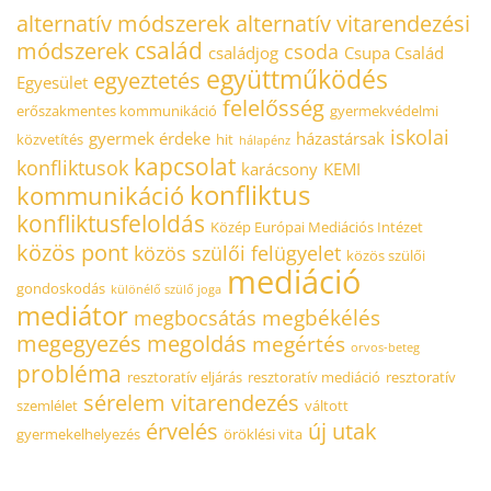
alternatív módszerek
alternatív vitarendezési
család
módszerek
csoda
családjog
Csupa Család
együttműködés
egyeztetés
Egyesület
felelősség
erőszakmentes kommunikáció
gyermekvédelmi
iskolai
gyermek érdeke
házastársak
közvetítés
hit
hálapénz
kapcsolat
konfliktusok
karácsony
KEMI
konfliktus
kommunikáció
konfliktusfeloldás
Közép Európai Mediációs Intézet
közös pont
közös szülői felügyelet
közös szülői
mediáció
gondoskodás
különélő szülő joga
mediátor
megbékélés
megbocsátás
megegyezés
megoldás
megértés
orvos-beteg
probléma
resztoratív eljárás
resztoratív mediáció
resztoratív
sérelem
vitarendezés
szemlélet
váltott
érvelés
új utak
gyermekelhelyezés
öröklési vita