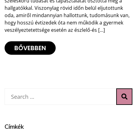
széleskörű tudását és tapasztalatát osztotta meg a
hallgatókkal. Viszonylag rövid időn belül eljutottunk
oda, amiről mindannyian hallottunk, tudomásunk van,
hogy hosszú évtizedek óta nem működik a gyermek
veszélyeztetettsége esetén az észlelő-és […]
BŐVEBBEN
Címkék