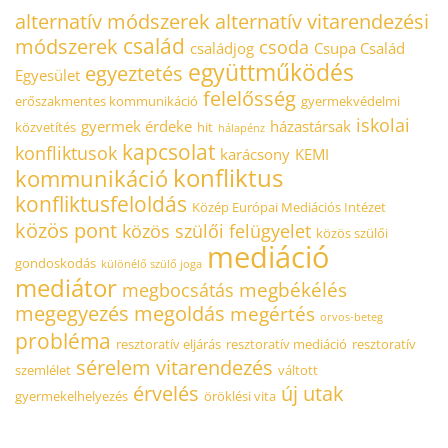
alternatív módszerek
alternatív vitarendezési
család
módszerek
csoda
családjog
Csupa Család
együttműködés
egyeztetés
Egyesület
felelősség
erőszakmentes kommunikáció
gyermekvédelmi
iskolai
gyermek érdeke
házastársak
közvetítés
hit
hálapénz
kapcsolat
konfliktusok
karácsony
KEMI
konfliktus
kommunikáció
konfliktusfeloldás
Közép Európai Mediációs Intézet
közös pont
közös szülői felügyelet
közös szülői
mediáció
gondoskodás
különélő szülő joga
mediátor
megbékélés
megbocsátás
megegyezés
megoldás
megértés
orvos-beteg
probléma
resztoratív eljárás
resztoratív mediáció
resztoratív
sérelem
vitarendezés
szemlélet
váltott
érvelés
új utak
gyermekelhelyezés
öröklési vita