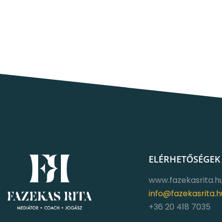
ELÉRHETŐSÉGEK
www.fazekasrita.h
info@fazekasrita.h
+36 20 418 7035