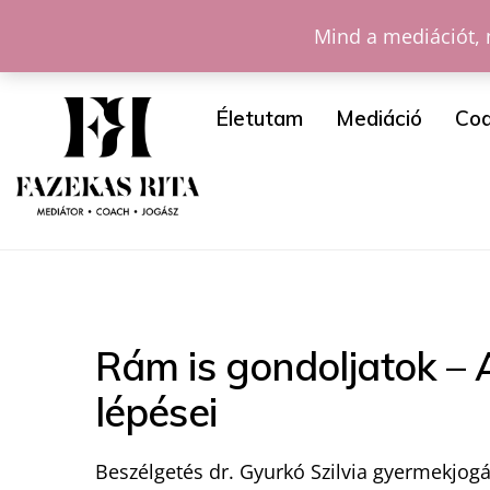
Mind a mediációt, 
Életutam
Mediáció
Coa
Rám is gondoljatok –
lépései
Beszélgetés dr. Gyurkó Szilvia gyermekjogá