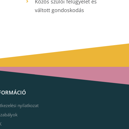
Közös szülői felügyelet és
váltott gondoskodás
FORMÁCIÓ
tkezelési nyilatkozat
szabályok
K