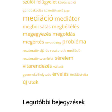
szülői felügyelet
közös szülői
gondoskodás
különélő szülő joga
mediáció
mediátor
megbékélés
megbocsátás
megegyezés
megoldás
probléma
megértés
orvos-beteg
resztoratív eljárás
resztoratív mediáció
sérelem
resztoratív szemlélet
vitarendezés
váltott
érvelés
gyermekelhelyezés
öröklési vita
új utak
Legutóbbi bejegyzések