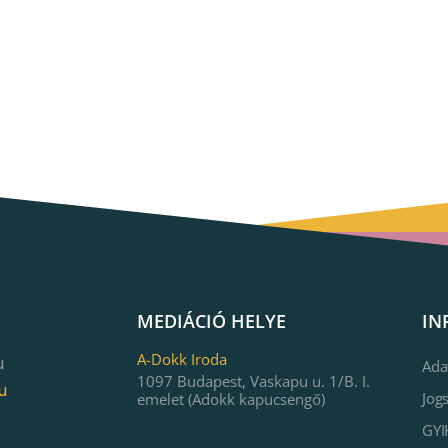
MEDIÁCIÓ HELYE
IN
A-Dokk Iroda
u
Ada
1097 Budapest, Vaskapu u. 1/B. I.
u
Jog
emelet (Adokk kapucsengő)
GYI