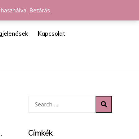
 használva.
Bezárás
gjelenések
Kapcsolat
Címkék
,