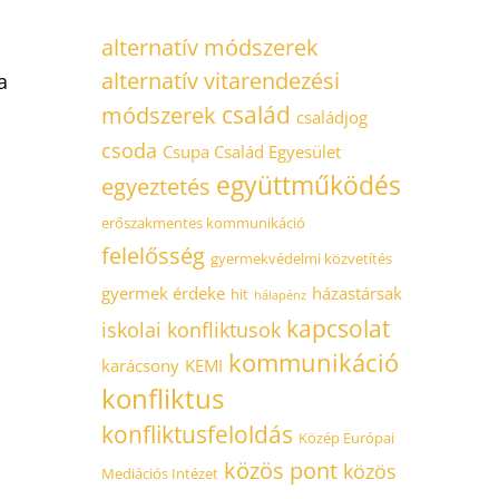
alternatív módszerek
alternatív vitarendezési
a
család
módszerek
családjog
csoda
Csupa Család Egyesület
együttműködés
egyeztetés
erőszakmentes kommunikáció
felelősség
gyermekvédelmi közvetítés
gyermek érdeke
házastársak
hit
hálapénz
kapcsolat
iskolai konfliktusok
kommunikáció
karácsony
KEMI
konfliktus
konfliktusfeloldás
Közép Európai
közös pont
közös
Mediációs Intézet