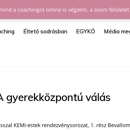
mind a coachingot online is végzem, a zoom felületét
ching
Éltető sodrásban
EGYKŐ
Média me
 A gyerekközpontú válás
sszal KEMI-estek rendezvénysorozat, 1. rész Bevallom