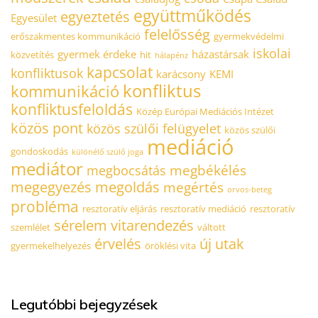
együttműködés
egyeztetés
Egyesület
felelősség
erőszakmentes kommunikáció
gyermekvédelmi
iskolai
gyermek érdeke
házastársak
közvetítés
hit
hálapénz
kapcsolat
konfliktusok
karácsony
KEMI
konfliktus
kommunikáció
konfliktusfeloldás
Közép Európai Mediációs Intézet
közös pont
közös szülői felügyelet
közös szülői
mediáció
gondoskodás
különélő szülő joga
mediátor
megbékélés
megbocsátás
megegyezés
megoldás
megértés
orvos-beteg
probléma
resztoratív eljárás
resztoratív mediáció
resztoratív
sérelem
vitarendezés
szemlélet
váltott
érvelés
új utak
gyermekelhelyezés
öröklési vita
Legutóbbi bejegyzések