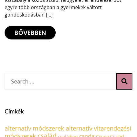
főszabály a közös szülői felügyelet elrendelése. Sőt,
egyre több országban a gyermekek váltott
gondoskodásban […]
BŐVEBBEN
Címkék
alternatív módszerek
alternatív vitarendezési
család
módszerek
csoda
családjog
Csupa Család