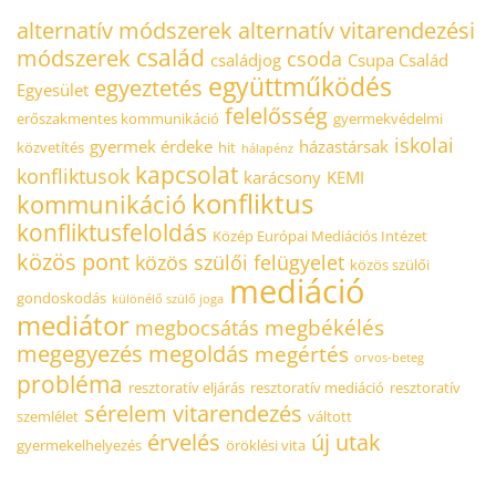
alternatív módszerek
alternatív vitarendezési
család
módszerek
csoda
családjog
Csupa Család
együttműködés
egyeztetés
Egyesület
felelősség
erőszakmentes kommunikáció
gyermekvédelmi
iskolai
gyermek érdeke
házastársak
közvetítés
hit
hálapénz
kapcsolat
konfliktusok
karácsony
KEMI
konfliktus
kommunikáció
konfliktusfeloldás
Közép Európai Mediációs Intézet
közös pont
közös szülői felügyelet
közös szülői
mediáció
gondoskodás
különélő szülő joga
mediátor
megbékélés
megbocsátás
megegyezés
megoldás
megértés
orvos-beteg
probléma
resztoratív eljárás
resztoratív mediáció
resztoratív
sérelem
vitarendezés
szemlélet
váltott
érvelés
új utak
gyermekelhelyezés
öröklési vita