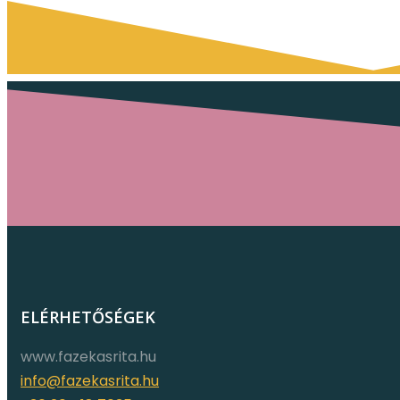
ELÉRHETŐSÉGEK
www.fazekasrita.hu
info@fazekasrita.hu