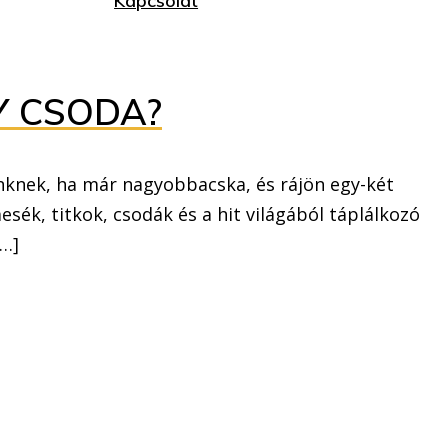
Kapcsolat
Y CSODA?
knek, ha már nagyobbacska, és rájön egy-két
k, titkok, csodák és a hit világából táplálkozó
[…]