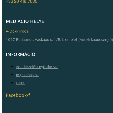
+36 20 418 7035
MEDIÁCIÓ HELYE
A-Dokk Iroda
1097 Budapest, Vaskapu u. 1/B. I. emelet (Adokk kapucsengő)
INFORMÁCIÓ
Adatkezelési nyilatkozat
Jogszabályok
GYIK
Facebook-f