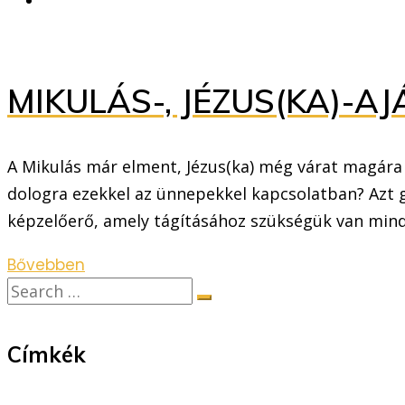
MIKULÁS-, JÉZUS(KA)-
A Mikulás már elment, Jézus(ka) még várat magár
dologra ezekkel az ünnepekkel kapcsolatban? Azt g
képzelőerő, amely tágításához szükségük van mind
Bővebben
Címkék