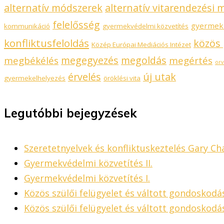
alternatív módszerek
alternatív vitarendezési
felelősség
gyermek
kommunikáció
gyermekvédelmi közvetítés
konfliktusfeloldás
közös
Közép Európai Mediációs Intézet
megegyezés
megoldás
megbékélés
megértés
orv
érvelés
új utak
gyermekelhelyezés
öröklési vita
Legutóbbi bejegyzések
Szeretetnyelvek és konfliktuskeztelés Gary 
Gyermekvédelmi közvetítés II.
Gyermekvédelmi közvetítés I.
Közös szülői felügyelet és váltott gondoskod
Közös szülői felügyelet és váltott gondoskodá