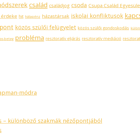
család
 módszerek
csoda
családjog
Csupa Család Egyesüle
kapc
iskolai konfliktusok
 érdeke
házastársak
hit
hálapénz
 pont
közös szülői felügyelet
közös szülői gondoskodás
külön
probléma
resztoratív eljárás
resztoratív mediáció
resztora
os-beteg
Chapman-módra
ás – különböző szakmák nézőpontjából
s