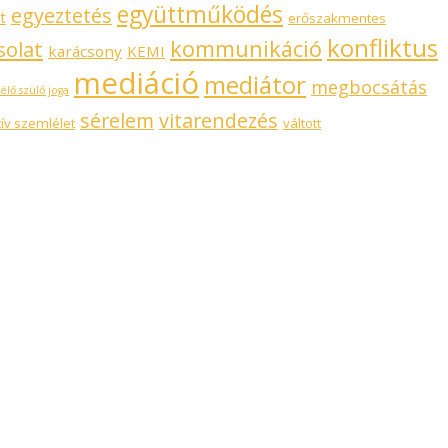
együttműködés
egyeztetés
t
erőszakmentes
konfliktus
kommunikáció
solat
karácsony
KEMI
mediáció
mediátor
megbocsátás
élő szülő joga
sérelem
vitarendezés
tív szemlélet
váltott