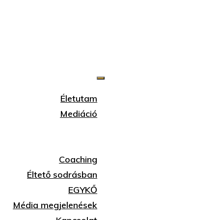
Életutam
Mediáció
GYIK
Gondolatok
Coaching
Éltető sodrásban
EGYKŐ
Média megjelenések