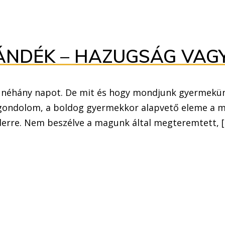
AJÁNDÉK – HAZUGSÁG VAG
a néhány napot. De mit és hogy mondjunk gyermekün
ondolom, a boldog gyermekkor alapvető eleme a mesé
erre. Nem beszélve a magunk által megteremtett, 