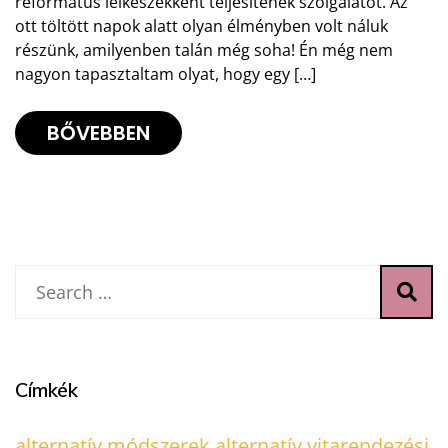
református lelkészekként teljesítenek szolgálatot. Az
ott töltött napok alatt olyan élményben volt náluk
részünk, amilyenben talán még soha! Én még nem
nagyon tapasztaltam olyat, hogy egy […]
BŐVEBBEN
Címkék
alternatív módszerek
alternatív vitarendezési