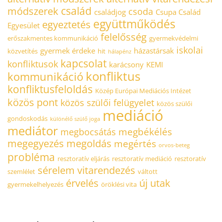
család
módszerek
csoda
családjog
Csupa Család
együttműködés
egyeztetés
Egyesület
felelősség
erőszakmentes kommunikáció
gyermekvédelmi
iskolai
gyermek érdeke
házastársak
közvetítés
hit
hálapénz
kapcsolat
konfliktusok
karácsony
KEMI
konfliktus
kommunikáció
konfliktusfeloldás
Közép Európai Mediációs Intézet
közös pont
közös szülői felügyelet
közös szülői
mediáció
gondoskodás
különélő szülő joga
mediátor
megbékélés
megbocsátás
megegyezés
megoldás
megértés
orvos-beteg
probléma
resztoratív eljárás
resztoratív mediáció
resztoratív
sérelem
vitarendezés
szemlélet
váltott
érvelés
új utak
gyermekelhelyezés
öröklési vita