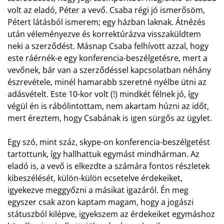
volt az eladó, Péter a vevő. Csaba régi jó ismerősöm,
Pétert látásból ismerem; egy házban laknak. Átnézés
után véleményezve és korrektúrázva visszaküldtem
neki a szerződést. Másnap Csaba felhívott azzal, hogy
este ráérnék-e egy konferencia-beszélgetésre, mert a
vevőnek, bár van a szerződéssel kapcsolatban néhány
észrevétele, minél hamarabb szeretné nyélbe ütni az
adásvételt. Este 10-kor volt (!) mindkét félnek jó, így
végül én is rábólintottam, nem akartam húzni az időt,
mert éreztem, hogy Csabának is igen sürgős az ügylet.
Egy szó, mint száz, skype-on konferencia-beszélgetést
tartottunk, így hallhattuk egymást mindhárman. Az
eladó is, a vevő is elkezdte a számára fontos részletek
kibeszélését, külön-külön ecsetelve érdekeiket,
igyekezve meggyőzni a másikat igazáról. Én meg
egyszer csak azon kaptam magam, hogy a jogászi
státuszból kilépve, igyekszem az érdekeiket egymáshoz