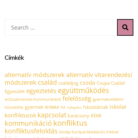
Címkék
alternatív módszerek
alternatív vitarendezési
család
módszerek
csoda
családjog
Csupa Család
együttműködés
egyeztetés
Egyesület
felelősség
erőszakmentes kommunikáció
gyermekvédelmi
iskolai
gyermek érdeke
házastársak
közvetítés
hit
hálapénz
kapcsolat
konfliktusok
karácsony
KEMI
konfliktus
kommunikáció
konfliktusfeloldás
Közép Európai Mediációs Intézet