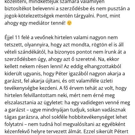
közelíteni, mindkettejük számára valamilyen
biztosítékot belevenni a szerződésbe és nem pusztán a
jogok-kötelezettségek mentén tárgyalni. Pont, mint
ahogy egy mediátor tenné!
Éjjel 11 felé a vevőnek hirtelen valami nagyon nem
tetszett, olyannyira, hogy azt mondta, rögtön el is áll
vételi szándékától, ha bizonyos pontot nem írunk át a
szerződésben úgy, ahogy azt ő szeretné. Na, ekkor
kellett nekem résen lenni! Az eddig elhangzottakból
kiderült ugyanis, hogy Péter igazából nagyon akarja a
garázst, fel akarja újítani, és ott valamiféle üzleti
tevékenységbe kezdeni. A fő érvem tehát az volt, hogy
hirtelen felvillantottam neki, mért nem érné meg
elszalasztania az ügyletet: ha egy vadidegen venné meg
a garázst – ugye mindnyájan tudjuk, sokan vadásznak
tágas garázsra, ahol sokféle hobbitevékenységet lehet
folytatni – nem tudná hol megvalósítani az egyébként
kézenfekvő helyre tervezett álmát. Ezzel sikerült Pétert