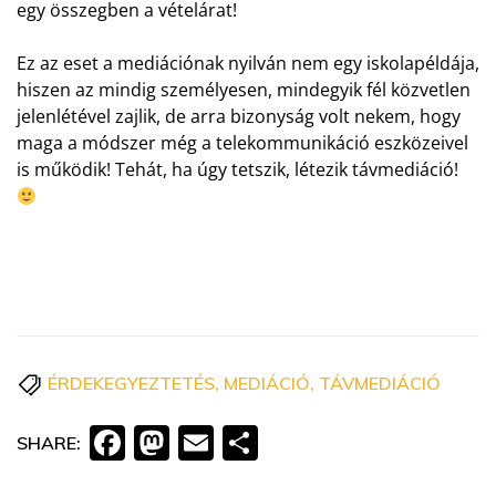
egy összegben a vételárat!
Ez az eset a mediációnak nyilván nem egy iskolapéldája,
hiszen az mindig személyesen, mindegyik fél közvetlen
jelenlétével zajlik, de arra bizonyság volt nekem, hogy
maga a módszer még a telekommunikáció eszközeivel
is működik! Tehát, ha úgy tetszik, létezik távmediáció!
ÉRDEKEGYEZTETÉS
,
MEDIÁCIÓ
,
TÁVMEDIÁCIÓ
Facebook
Mastodon
Email
Ossza
SHARE:
meg