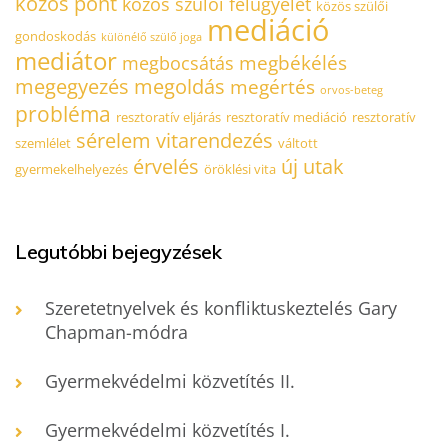
közös pont
közös szülői felügyelet
közös szülői
mediáció
gondoskodás
különélő szülő joga
mediátor
megbékélés
megbocsátás
megegyezés
megoldás
megértés
orvos-beteg
probléma
resztoratív eljárás
resztoratív mediáció
resztoratív
sérelem
vitarendezés
szemlélet
váltott
érvelés
új utak
gyermekelhelyezés
öröklési vita
Legutóbbi bejegyzések
Szeretetnyelvek és konfliktuskeztelés Gary
Chapman-módra
Gyermekvédelmi közvetítés II.
Gyermekvédelmi közvetítés I.