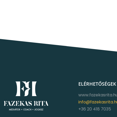
ELÉRHETŐSÉGEK
www.fazekasrita.h
info@fazekasrita.h
+36 20 418 7035