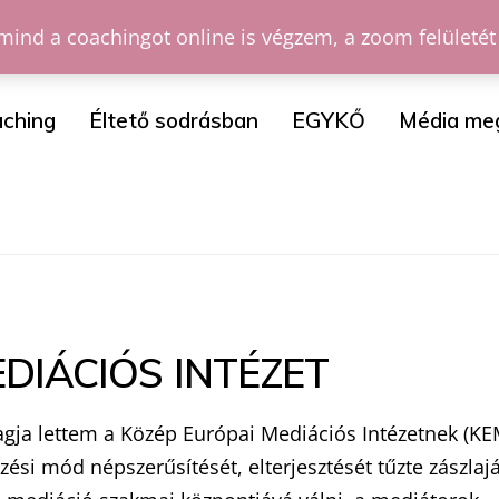
mind a coachingot online is végzem, a zoom felületét
ching
Éltető sodrásban
EGYKŐ
Média me
DIÁCIÓS INTÉZET
ja lettem a Közép Európai Mediációs Intézetnek (KEM
ési mód népszerűsítését, elterjesztését tűzte zászlajá