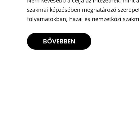
Nem kevesebb a célja az Intézetnek, mint 
szakmai képzésében meghatározó szerepet be
folyamatokban, hazai és nemzetközi szakm
BŐVEBBEN