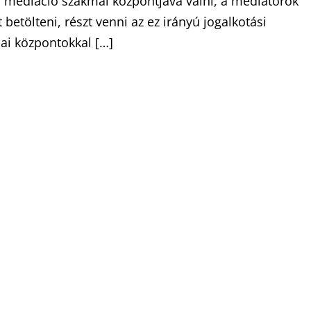
a mediáció szakmai központjává válni, a mediátorok
tölteni, részt venni az ez irányú jogalkotási
ai központokkal […]