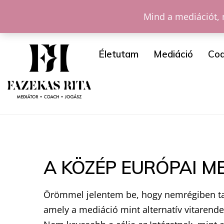
Mind a mediációt, 
Életutam
Mediáció
Coa
A KÖZÉP EURÓPAI ME
Örömmel jelentem be, hogy nemrégiben tag
amely a mediáció mint alternatív vitarendez