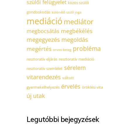
szülői felügyelet
közös szülői
gondoskodás
különélő szülő joga
mediáció
mediátor
megbékélés
megbocsátás
megegyezés
megoldás
probléma
megértés
orvos-beteg
resztoratív eljárás
resztoratív mediáció
sérelem
resztoratív szemlélet
vitarendezés
váltott
érvelés
gyermekelhelyezés
öröklési vita
új utak
Legutóbbi bejegyzések