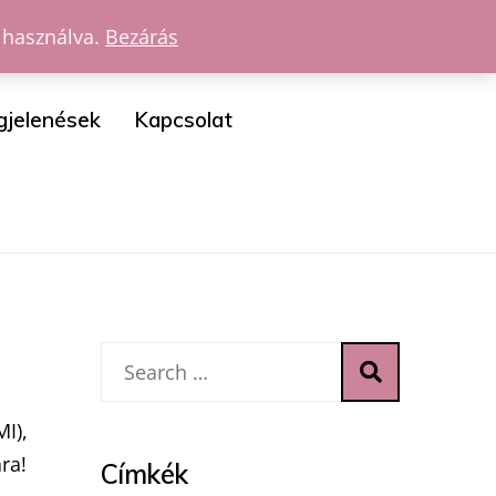
 használva.
Bezárás
gjelenések
Kapcsolat
I),
ra!
Címkék