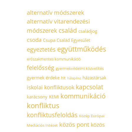
alternatív módszerek
alternatív vitarendezési
család
módszerek
családjog
csoda
Csupa Család Egyesület
együttműködés
egyeztetés
erőszakmentes kommunikáció
felelősség
gyermekvédelmi közvetítés
gyermek érdeke
házastársak
hit
hálapénz
kapcsolat
iskolai konfliktusok
kommunikáció
karácsony
KEMI
konfliktus
konfliktusfeloldás
Közép Európai
közös pont
közös
Mediációs Intézet