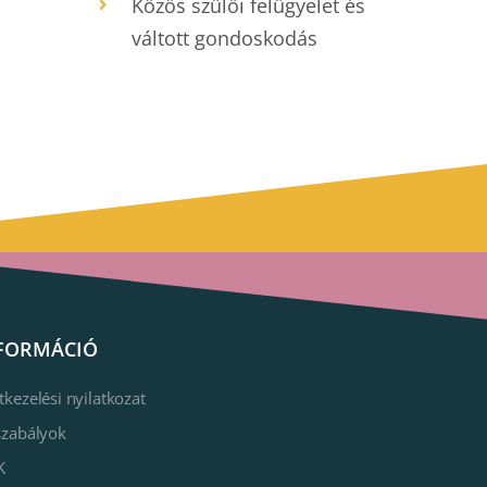
Közös szülői felügyelet és
váltott gondoskodás
FORMÁCIÓ
tkezelési nyilatkozat
szabályok
K