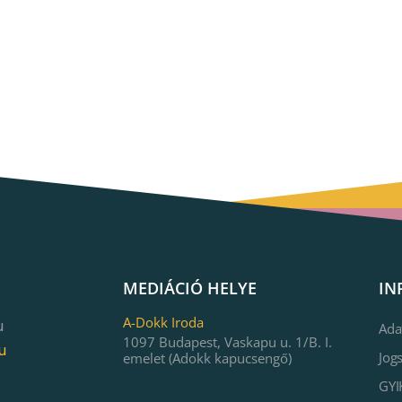
MEDIÁCIÓ HELYE
IN
A-Dokk Iroda
u
Ada
1097 Budapest, Vaskapu u. 1/B. I.
u
Jog
emelet (Adokk kapucsengő)
GYI