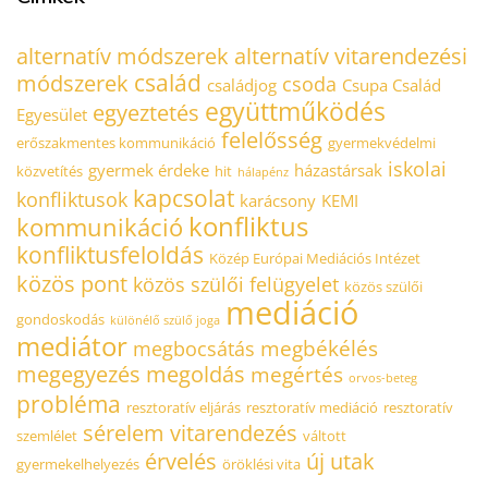
alternatív módszerek
alternatív vitarendezési
család
módszerek
csoda
családjog
Csupa Család
együttműködés
egyeztetés
Egyesület
felelősség
erőszakmentes kommunikáció
gyermekvédelmi
iskolai
gyermek érdeke
házastársak
közvetítés
hit
hálapénz
kapcsolat
konfliktusok
karácsony
KEMI
konfliktus
kommunikáció
konfliktusfeloldás
Közép Európai Mediációs Intézet
közös pont
közös szülői felügyelet
közös szülői
mediáció
gondoskodás
különélő szülő joga
mediátor
megbékélés
megbocsátás
megegyezés
megoldás
megértés
orvos-beteg
probléma
resztoratív eljárás
resztoratív mediáció
resztoratív
sérelem
vitarendezés
szemlélet
váltott
érvelés
új utak
gyermekelhelyezés
öröklési vita