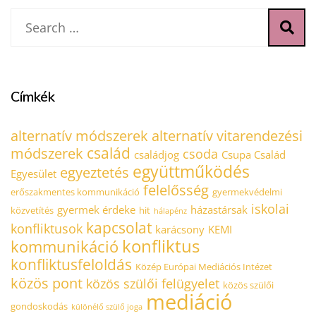
Címkék
alternatív módszerek
alternatív vitarendezési
család
módszerek
csoda
családjog
Csupa Család
együttműködés
egyeztetés
Egyesület
felelősség
erőszakmentes kommunikáció
gyermekvédelmi
iskolai
gyermek érdeke
házastársak
közvetítés
hit
hálapénz
kapcsolat
konfliktusok
karácsony
KEMI
konfliktus
kommunikáció
konfliktusfeloldás
Közép Európai Mediációs Intézet
közös pont
közös szülői felügyelet
közös szülői
mediáció
gondoskodás
különélő szülő joga