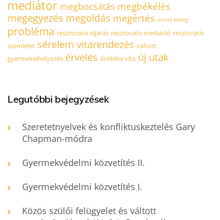
mediátor
megbékélés
megbocsátás
megegyezés
megoldás
megértés
orvos-beteg
probléma
resztoratív eljárás
resztoratív mediáció
resztoratív
sérelem
vitarendezés
szemlélet
váltott
érvelés
új utak
gyermekelhelyezés
öröklési vita
Legutóbbi bejegyzések
Szeretetnyelvek és konfliktuskeztelés Gary
Chapman-módra
Gyermekvédelmi közvetítés II.
Gyermekvédelmi közvetítés I.
Közös szülői felügyelet és váltott