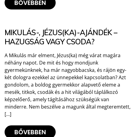
BŐVEBBEN
MIKULÁS-, JÉZUS(KA)-AJÁNDÉK –
HAZUGSÁG VAGY CSODA?
A Mikulás már elment, Jézus(ka) még várat magára
néhány napot. De mit és hogy mondjunk
gyermekünknek, ha már nagyobbacska, és rájön egy-
két dologra ezekkel az ünnepekkel kapcsolatban? Azt
gondolom, a boldog gyermekkor alapvető eleme a
mesék, titkok, csodák és a hit világából táplálkozó
képzelőerő, amely tágításához szükségük van
minderre. Nem beszélve a magunk által megteremtett,
[…]
BŐVEBBEN