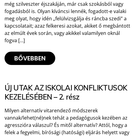
még szilveszter éjszakáján, már csak szokásból vagy
fogadásból is. Olyan kíváncsi lennék, fogadott-e valaki
meg olyat, hogy idén „felülvizsgálja és ráncba szedi” a
kapcsolatait; azaz felkeresi azokat, akiket ő megbántott
az elmúlt évek során, vagy akikkel valamilyen oknál
fogva […]
BŐVEBBEN
ÚJ UTAK AZ ISKOLAI KONFLIKTUSOK
KEZELÉSÉBEN – 2. rész
Milyen alternatív vitarendező módszerek
vannak/lehet(né)nek tehát a pedagógusok kezében az
agresszióra válaszul? És mitől alternatív? Attól, hogy a
felek a fegyelmi, bírósági (hatósági) eljárás helyett vagy