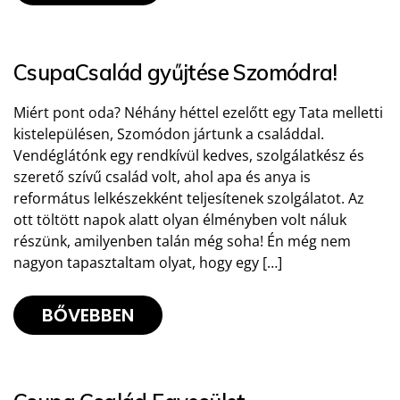
CsupaCsalád gyűjtése Szomódra!
Miért pont oda? Néhány héttel ezelőtt egy Tata melletti
kistelepülésen, Szomódon jártunk a családdal.
Vendéglátónk egy rendkívül kedves, szolgálatkész és
szerető szívű család volt, ahol apa és anya is
református lelkészekként teljesítenek szolgálatot. Az
ott töltött napok alatt olyan élményben volt náluk
részünk, amilyenben talán még soha! Én még nem
nagyon tapasztaltam olyat, hogy egy […]
BŐVEBBEN