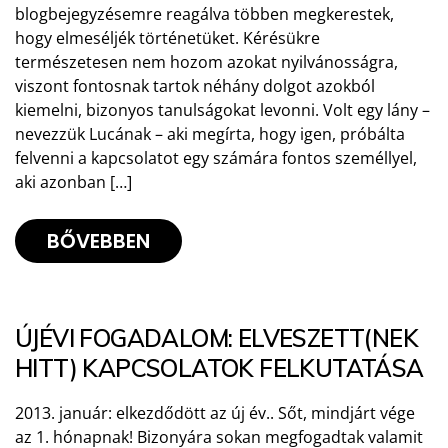
blogbejegyzésemre reagálva többen megkerestek,
hogy elmeséljék történetüket. Kérésükre
természetesen nem hozom azokat nyilvánosságra,
viszont fontosnak tartok néhány dolgot azokból
kiemelni, bizonyos tanulságokat levonni. Volt egy lány –
nevezzük Lucának – aki megírta, hogy igen, próbálta
felvenni a kapcsolatot egy számára fontos személlyel,
aki azonban […]
BŐVEBBEN
ÚJÉVI FOGADALOM: ELVESZETT(NEK
HITT) KAPCSOLATOK FELKUTATÁSA
2013. január: elkezdődött az új év.. Sőt, mindjárt vége
az 1. hónapnak! Bizonyára sokan megfogadtak valamit