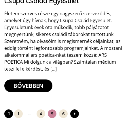
Csupa Család Egyesület
Életem szerves része egy nagyszerű szerveződés,
amelyet úgy hívnak, hogy Csupa Család Egyesület.
Egyesületünk évek óta működik, több pályázatot
megnyertünk, sikeres családi táborokat tartottunk.
Szeretném, ha olvasóim is megismernék céljainkat, az
eddig történt legfontosabb programjainkat. A mostani
alkalommal ars poetica-nkat teszem közzé: ARS
POETICA Mi dolgunk a világban? Számtalan médium
teszi fel e kérdést, és […]
BŐVEBBEN
…
5
1
4
6