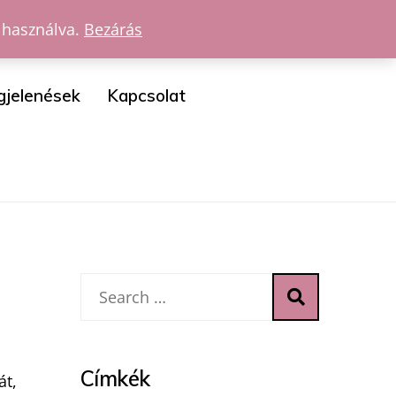
 használva.
Bezárás
gjelenések
Kapcsolat
Címkék
át,