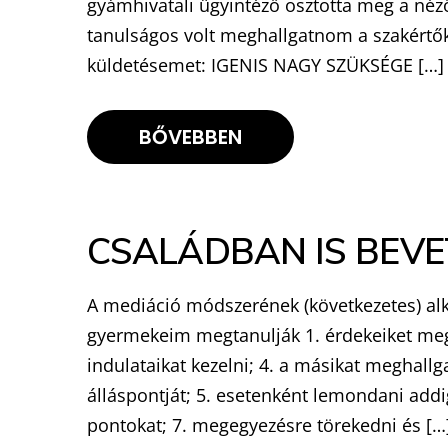
gyámhivatali ügyintéző osztotta meg a néz
tanulságos volt meghallgatnom a szakértők
küldetésemet: IGENIS NAGY SZÜKSÉGE […]
BŐVEBBEN
CSALÁDBAN IS BEVET
A mediáció módszerének (következetes) alka
gyermekeim megtanulják 1. érdekeiket megfe
indulataikat kezelni; 4. a másikat meghall
álláspontját; 5. esetenként lemondani addig
pontokat; 7. megegyezésre törekedni és […