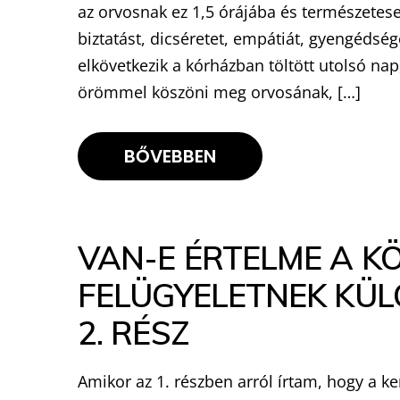
az orvosnak ez 1,5 órájába és természetes
biztatást, dicséretet, empátiát, gyengéds
elkövetkezik a kórházban töltött utolsó na
örömmel köszöni meg orvosának, […]
BŐVEBBEN
VAN-E ÉRTELME A K
FELÜGYELETNEK KÜL
2. RÉSZ
Amikor az 1. részben arról írtam, hogy a k