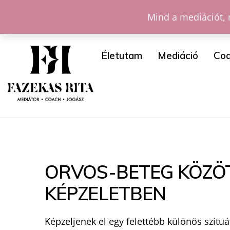
Mind a mediációt, 
Életutam
Mediáció
Coa
ORVOS-BETEG KÖZÖT
KÉPZELETBEN
Képzeljenek el egy felettébb különös szitu