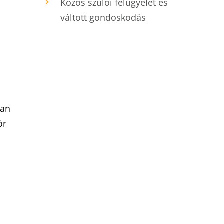
Közös szülői felügyelet és
váltott gondoskodás
ban
ör