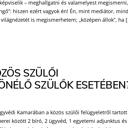
m képviselik – meghallgatni és valamelyest megismerni
ngő”: hiszen ezért vagyok én! Én, mint mediátor, min
 a világnézetét is megismerhetem; „középen állok”, ha 
ÖZÖS SZÜLŐI
ÖNÉLŐ SZÜLŐK ESETÉBEN
yvédi Kamarában a közös szülői felügyeletről tartott
rei között 2 bíró, 2 ügyvéd, 1 egyetemi adjunktus és