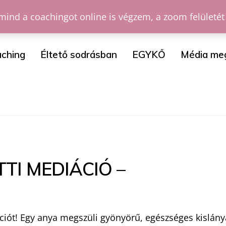
mind a coachingot online is végzem, a zoom felületét
ching
Éltető sodrásban
EGYKŐ
Média me
TI MEDIÁCIÓ –
ációt! Egy anya megszüli gyönyörű, egészséges kislány