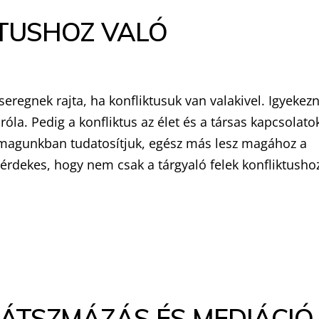
KTUSHOZ VALÓ
eregnek rajta, ha konfliktusuk van valakivel. Igyekez
la. Pedig a konfliktus az élet és a társas kapcsolato
t, magunkban tudatosítjuk, egész más lesz magához a
 érdekes, hogy nem csak a tárgyaló felek konfliktusho
JÁTSZMÁZÁS ÉS MEDIÁCIÓ