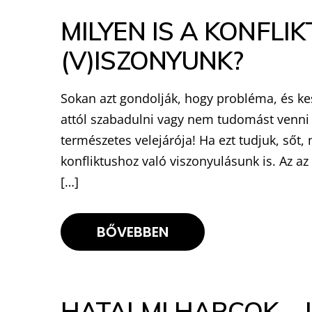
MILYEN IS A KONFLI
(V)ISZONYUNK?
Sokan azt gondolják, hogy probléma, és kes
attól szabadulni vagy nem tudomást venni ró
természetes velejárója! Ha ezt tudjuk, ső
konfliktushoz való viszonyulásunk is. Az az
[…]
BŐVEBBEN
HATALMI HARCOK – 