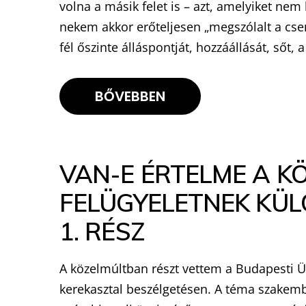
volna a másik felet is – azt, amelyiket ne
nekem akkor erőteljesen „megszólalt a cse
fél őszinte álláspontját, hozzáállását, sőt,
BŐVEBBEN
VAN-E ÉRTELME A K
FELÜGYELETNEK KÜL
1. RÉSZ
A közelmúltban részt vettem a Budapesti Üg
kerekasztal beszélgetésen. A téma szakembe