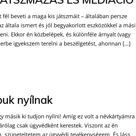
fél beveti a maga kis játszmáit – általában persze
az általa ismert és jól begyakorlott eszközökkel a mási
teni. Ekkor én közbelépek, és különféle árnyalt (vagy
rbe igyekszem terelni a beszélgetést, ahonnan […]
uk nyílnak
 másik ki tudjon nyílni! Amíg ez volt a névkártyámra
árólag csak ügyvédként kerestek. Viszont az én
, szüneteltetem az ügyvédi tevékenységem. És láss