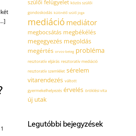
szülői felügyelet
,
közös szülői
dkét
gondoskodás
különélő szülő joga
mediáció
[…]
mediátor
megbékélés
megbocsátás
megegyezés
megoldás
probléma
megértés
orvos-beteg
resztoratív eljárás
resztoratív mediáció
sérelem
resztoratív szemlélet
vitarendezés
váltott
?
érvelés
gyermekelhelyezés
öröklési vita
új utak
Legutóbbi bejegyzések
 1