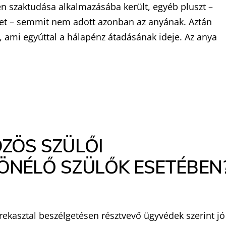
en szaktudása alkalmazásába került, egyéb pluszt –
éget – semmit nem adott azonban az anyának. Aztán
p, ami egyúttal a hálapénz átadásának ideje. Az anya
ÖZÖS SZÜLŐI
ÖNÉLŐ SZÜLŐK ESETÉBEN
erekasztal beszélgetésen résztvevő ügyvédek szerint jó