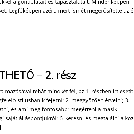
őkkel a gondolatait és tapasztalatait. Mindenképpen
et. Legfőképpen azért, mert ismét megerősítette az 
HETŐ – 2. rész
lmazásával tehát mindkét fél, az 1. részben írt esetb
lelő stílusban kifejezni; 2. meggyőzően érvelni; 3.
gatni, és ami még fontosabb: megérteni a másik
i saját álláspontjukról; 6. keresni és megtalálni a kö
]