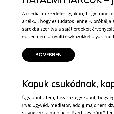
A mediáció kezdetén gyakori, hogy mindkét 
anélkül, hogy ez tudatos lenne –, próbálja 
sarokba szorítva a saját érdekeit érvényesí
éppen nem árnyalt) eszközökkel olyan mede
BŐVEBBEN
Kapuk csukódnak, kap
Úgy döntöttem, bezárok egy kaput, hogy egy
írva: ügyvéd, mediátor, addig majdnem kiz
szívügyem a mediáció! Ezért úgy döntöttem