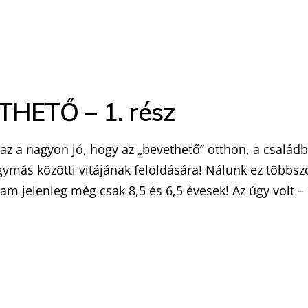
HETŐ – 1. rész
z a nagyon jó, hogy az „bevethető” otthon, a család
gymás közötti vitájának feloldására! Nálunk ez többsz
iam jelenleg még csak 8,5 és 6,5 évesek! Az úgy volt –