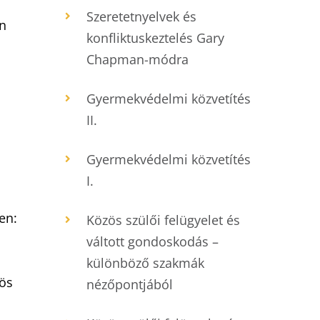
Szeretetnyelvek és
én
konfliktuskeztelés Gary
Chapman-módra
Gyermekvédelmi közvetítés
II.
Gyermekvédelmi közvetítés
I.
en:
Közös szülői felügyelet és
váltott gondoskodás –
különböző szakmák
zös
nézőpontjából