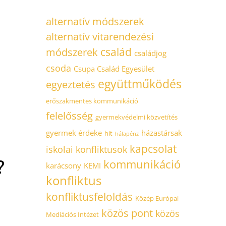
alternatív módszerek
alternatív vitarendezési
család
módszerek
családjog
csoda
Csupa Család Egyesület
együttműködés
egyeztetés
erőszakmentes kommunikáció
felelősség
gyermekvédelmi közvetítés
gyermek érdeke
házastársak
hit
hálapénz
kapcsolat
iskolai konfliktusok
?
kommunikáció
karácsony
KEMI
konfliktus
konfliktusfeloldás
Közép Európai
közös pont
közös
Mediációs Intézet