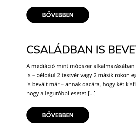
BŐVEBBEN
CSALÁDBAN IS BEVET
A mediáció mint módszer alkalmazásában a
is – például 2 testvér vagy 2 másik rokon e
is bevált már – annak dacára, hogy két kisf
hogy a legutóbbi esetet […]
BŐVEBBEN